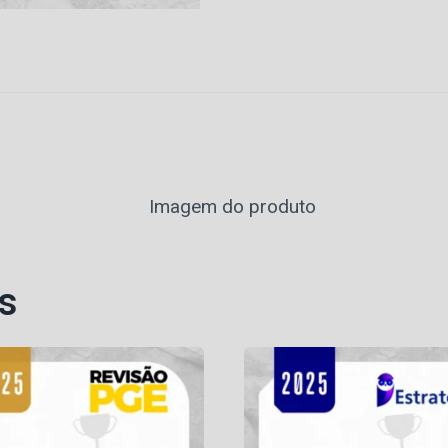
-
Procurador
Municipal
de
Belo
Horizonte
-
MG
[2026]
Revisão
s
quantidade