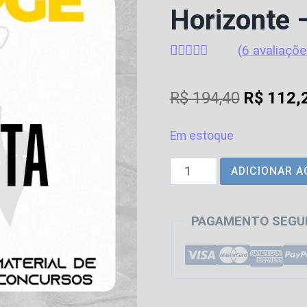
Horizonte 
(
6
avaliaçõe
Avaliado
6
como
4.83
O
R$
194,40
R$
112,
de 5, com
baseado em
preço
avaliações
de clientes
Em estoque
original
PGM
ADICIONAR A
era:
|
R$ 194,4
Boa
PAGAMENTO SEGU
Vista
-
Pós
Edital