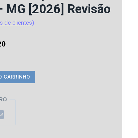
– MG [2026] Revisão
s de clientes)
O
20
preço
atual
O CARRINHO
é:
0.
R$ 112,20.
RO