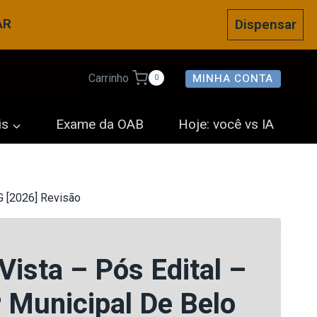
AR
Dispensar
MINHA CONTA
Carrinho
0
is
Exame da OAB
Hoje: você vs IA
G [2026] Revisão
Vista – Pós Edital –
 Municipal De Belo