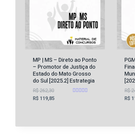
MP | MS – Direto ao Ponto
PGM 
– Promotor de Justiça do
Fina
Estado do Mato Grosso
Muni
do Sul [2025.2] Estrategia
[202
O
R$
262,30
R$
2
Avaliação
preço
O
R$
119,85
R$
1
4.6
original
preço
de 5
era:
atual
R$ 262,30.
é:
R$ 119,85.