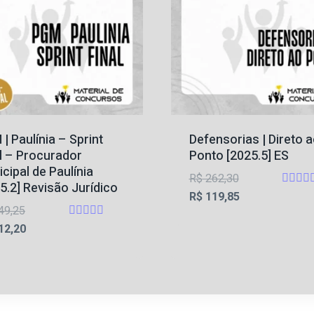
| Paulínia – Sprint
Defensorias | Direto 
l – Procurador
Ponto [2025.5] ES
cipal de Paulínia
O
R$
262,30
5.2] Revisão Jurídico
Avalia
preço
O
R$
119,85
5
O
49,25
original
preço
de 5
Avaliação
preço
O
12,20
era:
atual
4.75
original
preço
de 5
R$ 262,30.
é:
era:
atual
R$ 119,85.
R$ 249,25.
é:
R$ 112,20.