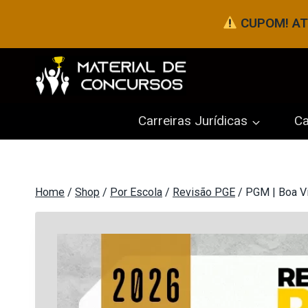
Pular
CUPOM! ATÉ
para
o
Conteúdo
Carreiras Jurídicas
Ca
Home
/
Shop
/
Por Escola
/
Revisão PGE
/
PGM | Boa Vi