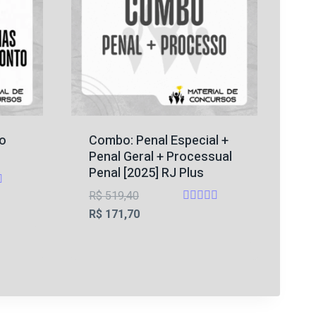
ao
Combo: Penal Especial +
Penal Geral + Processual
Penal [2025] RJ Plus
O
R$
519,40
ção
Avaliação
preço
O
R$
171,70
5
original
preço
de 5
era:
atual
R$ 519,40.
é:
R$ 171,70.