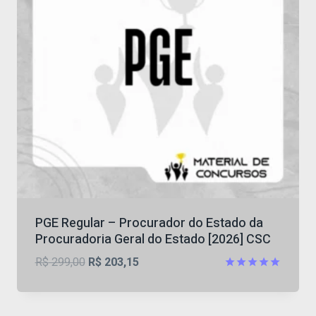
PGE Regular – Procurador do Estado da
Procuradoria Geral do Estado [2026] CSC
O
O
R$
299,00
R$
203,15
preço
preço
Avaliação
4.88
original
atual
de 5