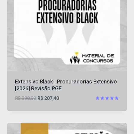
Extensivo Black | Procuradorias Extensivo
[2026] Revisão PGE
O
O
R$
390,00
R$
207,40
preço
preço
Avaliação
4.84
original
atual
de 5
era:
é:
R$ 390,00.
R$ 207,40.