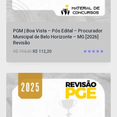
PGM | Boa Vista – Pós Edital – Procurador
Municipal de Belo Horizonte – MG [2026]
Revisão
O
O
R$
194,40
R$
112,20
preço
preço
Avaliação
4.83
original
atual
de 5
era:
é:
R$ 194,40.
R$ 112,20.