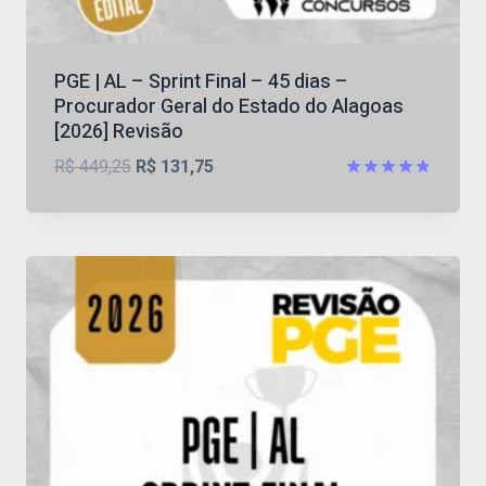
PGE | AL – Sprint Final – 45 dias –
Procurador Geral do Estado do Alagoas
[2026] Revisão
O
O
R$
449,25
R$
131,75
preço
preço
Avaliação
4.8
original
atual
de 5
era:
é:
R$ 449,25.
R$ 131,75.