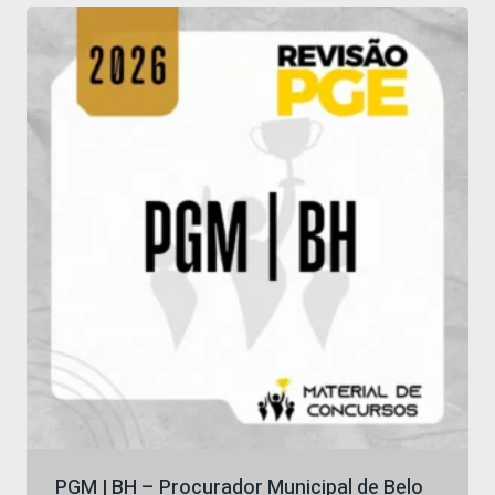
era:
é:
R$ 299,00.
R$ 203,15.
PGM | BH – Procurador Municipal de Belo