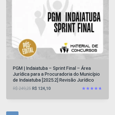
PGM | Indaiatuba – Sprint Final – Área
Jurídica para a Procuradoria do Município
de Indaiatuba [2025.2] Revisão Jurídico
O
O
R$
249,25
R$
124,10
preço
preço
Avaliação
4.75
original
atual
de 5
era:
é:
R$ 249,25.
R$ 124,10.