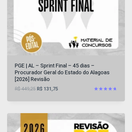
PGE | AL – Sprint Final – 45 dias –
Procurador Geral do Estado do Alagoas
[2026] Revisão
O
O
R$
449,25
R$
131,75
preço
preço
Avaliação
4.7
original
atual
de 5
era:
é:
R$ 449,25.
R$ 131,75.