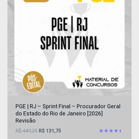
PGE | RJ – Sprint Final – Procurador Geral
do Estado do Rio de Janeiro [2026]
Revisão
O
O
R$
449,25
R$
131,75
preço
preço
Avaliação