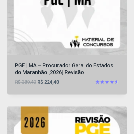
PGE | MA – Procurador Geral do Estados
do Maranhão [2026] Revisão
O
O
R$
389,40
R$
224,40
preço
preço
Avaliação
4.5
original
atual
de 5
era:
é:
R$ 389,40.
R$ 224,40.