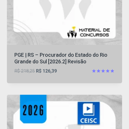
PGE | RS – Procurador do Estado do Rio
Grande do Sul [2026.2] Revisão
O
O
R$
218,25
R$
126,39
preço
preço
Avaliação
4.86
original
atual
de 5
era:
é:
R$ 218,25.
R$ 126,39.