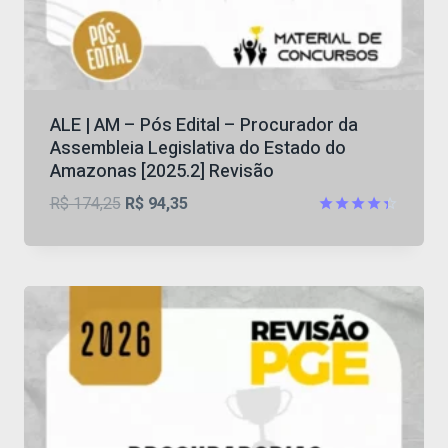
ALE | AM – Pós Edital – Procurador da
Assembleia Legislativa do Estado do
Amazonas [2025.2] Revisão
O
O
R$
174,25
R$
94,35
preço
preço
Avaliação
4.33
original
atual
de 5
era:
é:
R$ 174,25.
R$ 94,35.