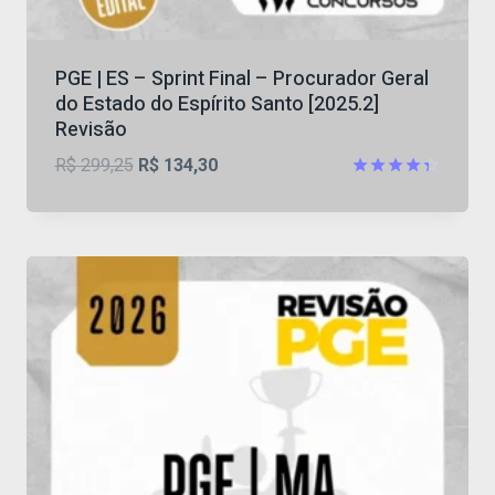
PGE | ES – Sprint Final – Procurador Geral
do Estado do Espírito Santo [2025.2]
Revisão
O
O
R$
299,25
R$
134,30
preço
preço
Avaliação
4.33
original
atual
de 5
era:
é:
R$ 299,25.
R$ 134,30.