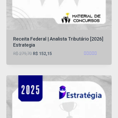
Receita Federal | Analista Tributário [2026]
Estrategia
O
O
R$
279,70
R$
152,15
Avaliação
preço
preço
5
original
atual
de 5
era:
é:
R$ 279,70.
R$ 152,15.