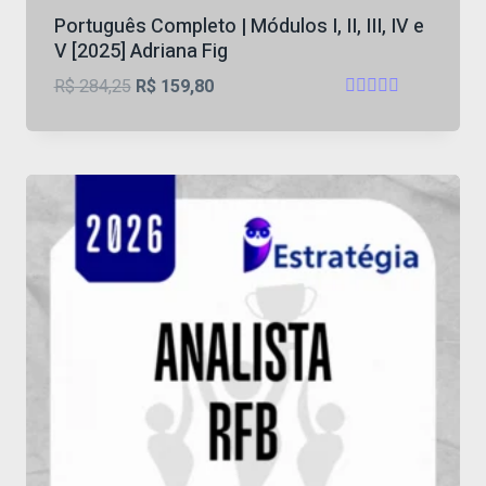
Português Completo | Módulos I, II, III, IV e
V [2025] Adriana Fig
O
O
R$
284,25
R$
159,80
Avaliação
preço
preço
4.75
original
atual
de 5
era:
é:
R$ 284,25.
R$ 159,80.