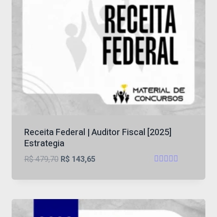
Receita Federal | Auditor Fiscal [2025]
Estrategia
O
O
R$
479,70
R$
143,65
Avaliação
preço
preço
5
original
atual
de 5
era:
é:
R$ 479,70.
R$ 143,65.