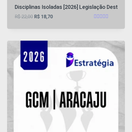
Disciplinas Isoladas [2026] Legislação Dest
O
O
R$
22,00
R$
18,70
Avaliação
preço
preço
4.67
original
atual
de 5
era:
é:
R$ 22,00.
R$ 18,70.