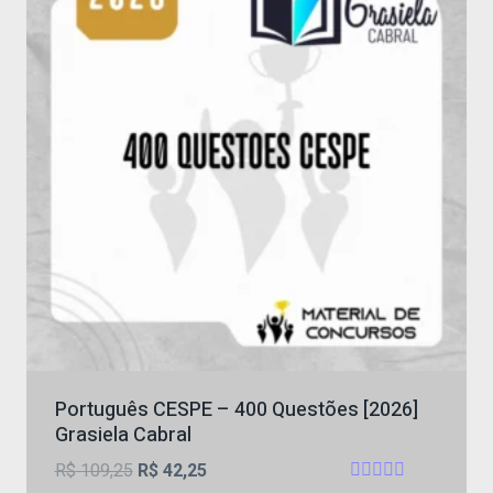
Português CESPE – 400 Questões [2026]
Grasiela Cabral
O
O
R$
109,25
R$
42,25