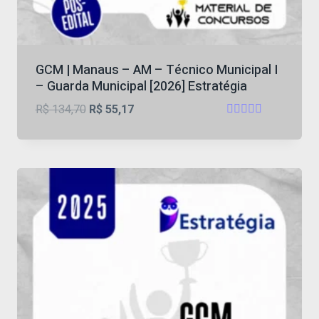
GCM | Manaus – AM – Técnico Municipal I
– Guarda Municipal [2026] Estratégia
O
O
R$
134,70
R$
55,17
Avaliação
preço
preço
4.9
original
atual
de 5
era:
é:
R$ 134,70.
R$ 55,17.