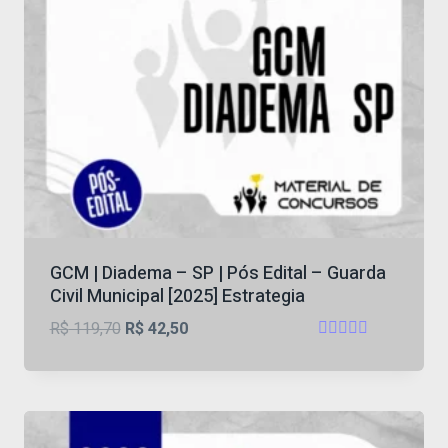
GCM | Diadema – SP | Pós Edital – Guarda
Civil Municipal [2025] Estrategia
O
O
R$
119,70
R$
42,50
Avaliação
preço
preço
5
original
atual
de 5
era:
é:
R$ 119,70.
R$ 42,50.