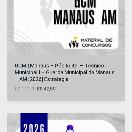
GCM | Manaus – Pós Edital – Técnico
Municipal I – Guarda Municipal de Manaus
– AM [2026] Estrategia
O
O
R$
119,70
R$
42,50
Avaliação
preço
preço
4.00
original
atual
de 5
era:
é:
R$ 119,70.
R$ 42,50.