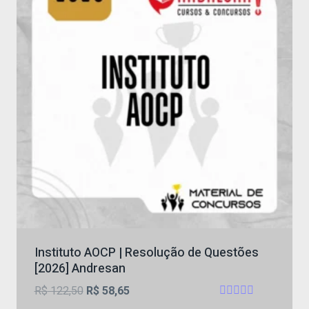
Instituto AOCP | Resolução de Questões
[2026] Andresan
O
O
R$
122,50
R$
58,65
Avaliação
preço
preço