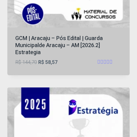
GCM | Aracaju – Pós Edital | Guarda
Municipalde Aracaju – AM [2026.2]
Estrategia
O
O
R$
144,70
R$
58,57
Avaliação
preço
preço
4
original
atual
de 5
era:
é:
R$ 144,70.
R$ 58,57.