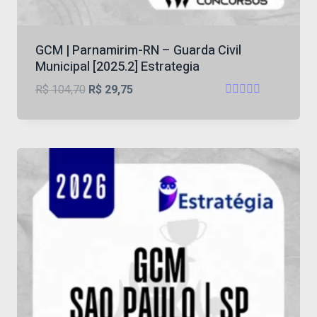
GCM | Parnamirim-RN – Guarda Civil
Municipal [2025.2] Estrategia
O
O
R$
104,70
R$
29,75
Avaliação
preço
preço
4.67
original
atual
de 5
era:
é:
R$ 104,70.
R$ 29,75.