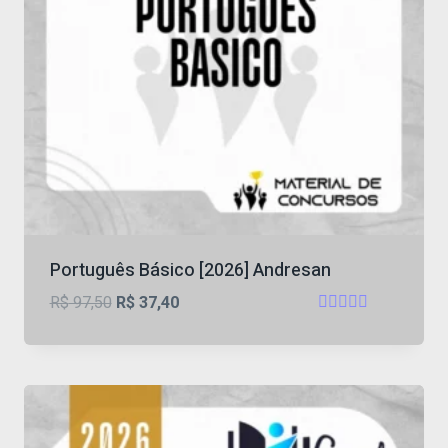
Português Básico [2026] Andresan
O
O
R$
97,50
R$
37,40
Avaliação
preço
preço
4.53
original
atual
de 5
era:
é:
R$ 97,50.
R$ 37,40.