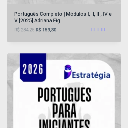
Português Completo | Módulos I, II, III, IV e
V [2025] Adriana Fig
O
O
R$
284,25
R$
159,80
Avaliação
preço
preço
4.75
original
atual
de 5
era:
é:
R$ 284,25.
R$ 159,80.