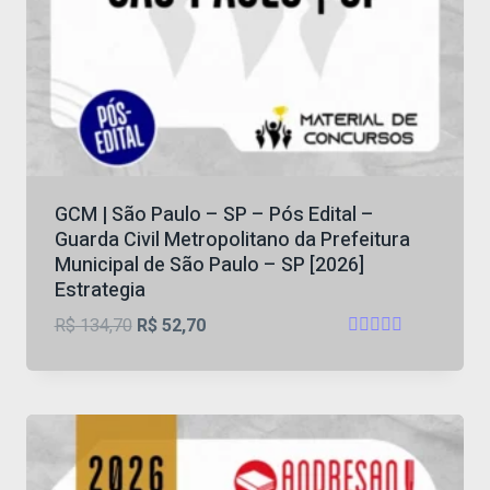
GCM | São Paulo – SP – Pós Edital –
Guarda Civil Metropolitano da Prefeitura
Municipal de São Paulo – SP [2026]
Estrategia
O
O
R$
134,70
R$
52,70
Avaliação
preço
preço
4.57
original
atual
de 5
era:
é:
R$ 134,70.
R$ 52,70.