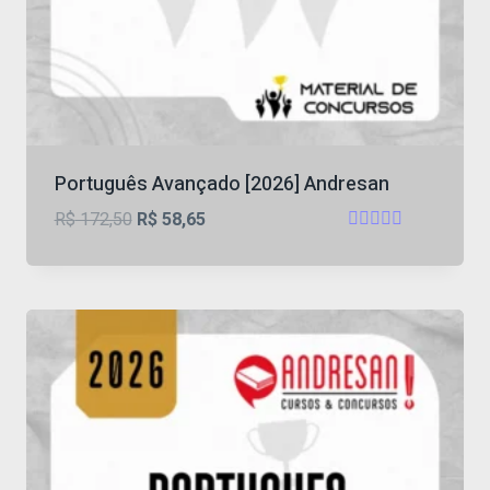
Português Avançado [2026] Andresan
O
O
R$
172,50
R$
58,65
Avaliação
preço
preço
5
original
atual
de 5
era:
é:
R$ 172,50.
R$ 58,65.