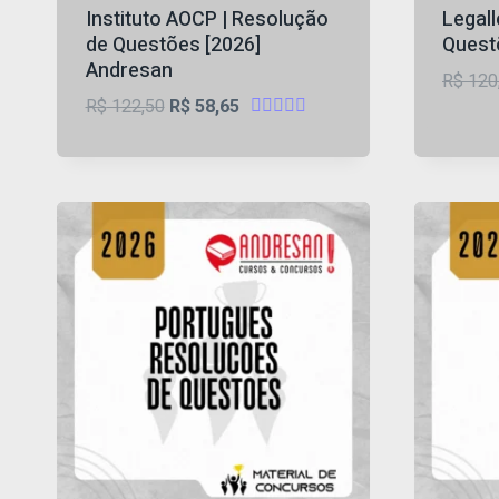
Instituto AOCP | Resolução
Legall
de Questões [2026]
Quest
Andresan
R$
120
O
O
R$
122,50
R$
58,65
Avaliação
preço
preço
4.57
original
atual
de 5
era:
é:
R$ 122,50.
R$ 58,65.