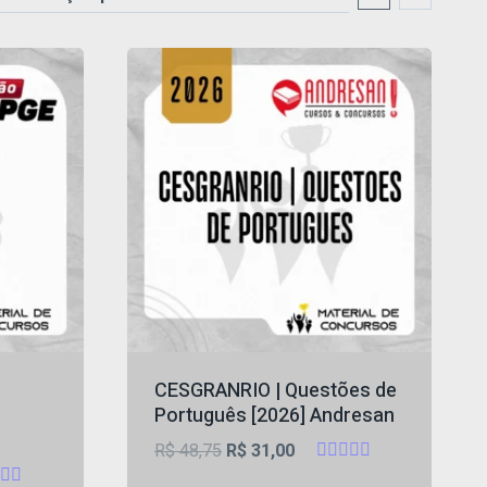
CESGRANRIO | Questões de
Português [2026] Andresan
O
O
R$
48,75
R$
31,00
Avaliação
preço
preço