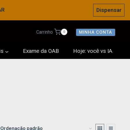
AR
Dispensar
MINHA CONTA
Carrinho
0
is
Exame da OAB
Hoje: você vs IA