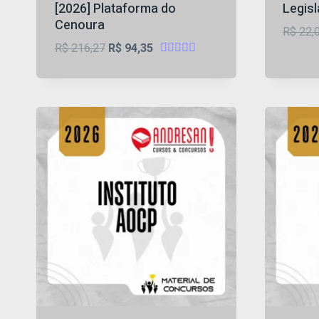
[2026] Plataforma do
Legis
Cenoura
R$
22,
O
O
R$
216,27
R$
94,35
Avaliação
preço
preço
5
original
atual
de 5
era:
é:
R$ 216,27.
R$ 94,35.