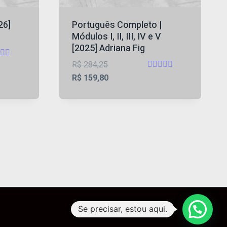
26]
Português Completo |
Módulos I, II, III, IV e V
[2025] Adriana Fig
O
R$
284,25
iação
Avaliação
preço
O
R$
159,80
4.75
original
preço
de 5
era:
atual
40.
R$ 284,25.
é:
R$ 159,80.
Se precisar, estou aqui.