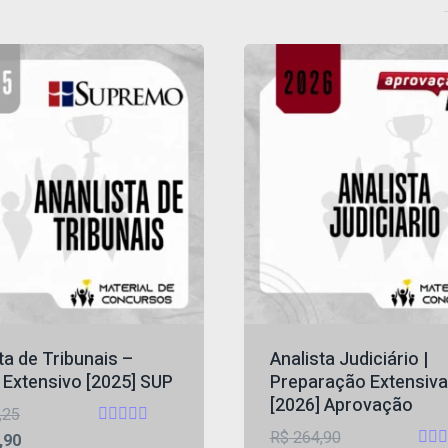
ta de Tribunais –
Analista Judiciário |
 Extensivo [2025] SUP
Preparação Extensiva
[2026] Aprovação
O
,25
O
R$
264,90
Avaliação
preço
O
,90