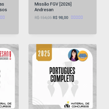
as
Missão FGV [2026]
rsos
Andresan
O
O
R$
154,05
R$
98,00
iação
Avaliação
preço
preço
4.75
original
atual
de 5
era:
é:
R$ 154,05.
R$ 98,00.