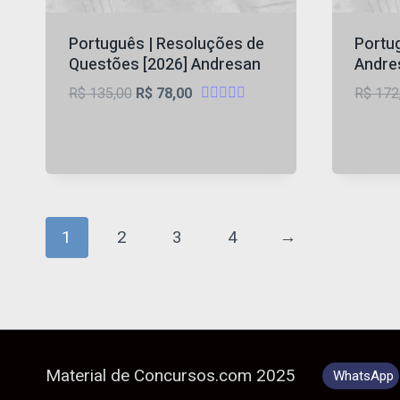
Português | Resoluções de
Portu
Questões [2026] Andresan
Andre
O
O
R$
135,00
R$
78,00
R$
172
Avaliação
preço
preço
4.75
original
atual
de 5
era:
é:
R$ 135,00.
R$ 78,00.
1
2
3
4
→
Material de Concursos.com 2025
WhatsApp