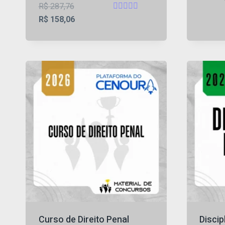
O
R$
287,76
Avaliação
preço
O
R$
158,06
4.82
original
preço
de 5
era:
atual
R$ 287,76.
é:
R$ 158,06.
Curso de Direito Penal
Discip