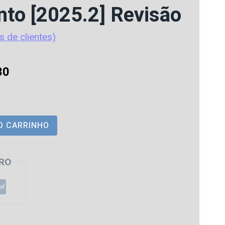
nto [2025.2] Revisão
s de clientes)
O
30
preço
atual
O CARRINHO
é:
5.
R$ 134,30.
RO