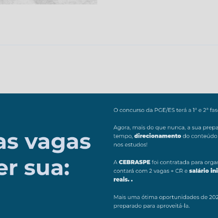
Procurador
Geral
do
Estado
do
Espírito
Santo
[2025.2]
Revisão
quantidade