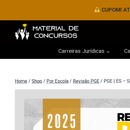
Pular
CUPOM! ATÉ
para
o
Conteúdo
Carreiras Jurídicas
Ca
Home
/
Shop
/
Por Escola
/
Revisão PGE
/
PGE | ES – S