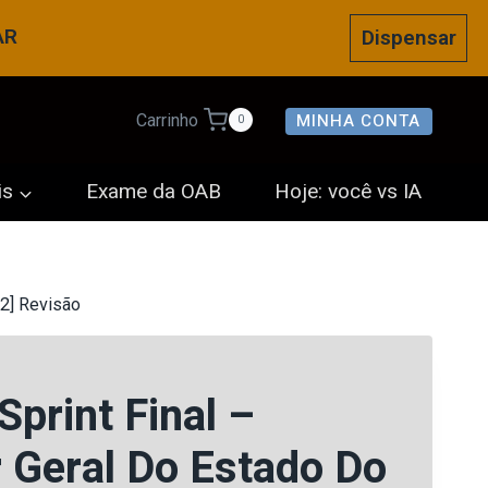
AR
Dispensar
MINHA CONTA
Carrinho
0
is
Exame da OAB
Hoje: você vs IA
.2] Revisão
Sprint Final –
 Geral Do Estado Do