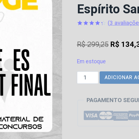
Espírito Sa
(
3
avaliaçõe
Avaliado
3
como
O
R$
299,25
R$
134,
4.33
de
5, com
preço
baseado
em
Em estoque
original
avaliações
de
PGE
ADICIONAR A
era:
clientes
|
R$ 299,2
ES
PAGAMENTO SEGU
-
Sprint
Final
-