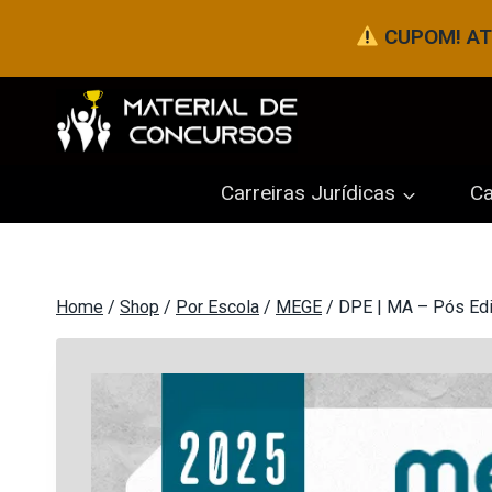
Pular
CUPOM! ATÉ
para
o
Conteúdo
Carreiras Jurídicas
Ca
Home
/
Shop
/
Por Escola
/
MEGE
/
DPE | MA – Pós Edi