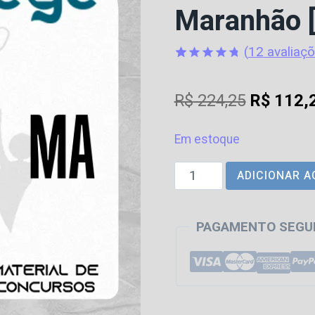
Maranhão 
(
12
avaliaçõ
Avaliado
12
como
4.75
O
R$
224,25
R$
112,
de 5, com
baseado
preço
em
avaliações
Em estoque
original
de clientes
DPE
ADICIONAR A
era:
|
R$ 224,2
MA
PAGAMENTO SEGU
-
Pós
Edital
-