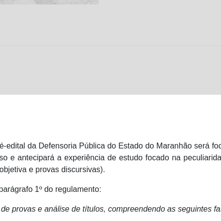
Defensor
Púbico
do
Estado
do
Maranhão
[2025.2]
Mege
quantidade