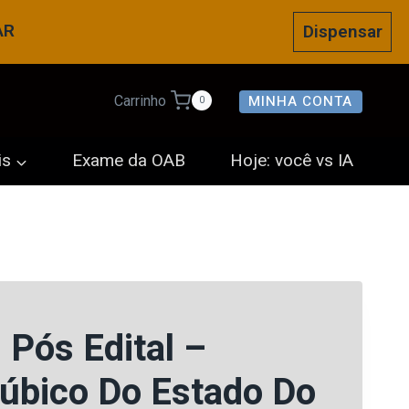
AR
Dispensar
MINHA CONTA
Carrinho
0
is
Exame da OAB
Hoje: você vs IA
 Pós Edital –
úbico Do Estado Do