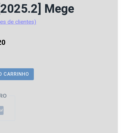
[2025.2] Mege
es de clientes)
O
20
preço
atual
O CARRINHO
é:
5.
R$ 112,20.
RO