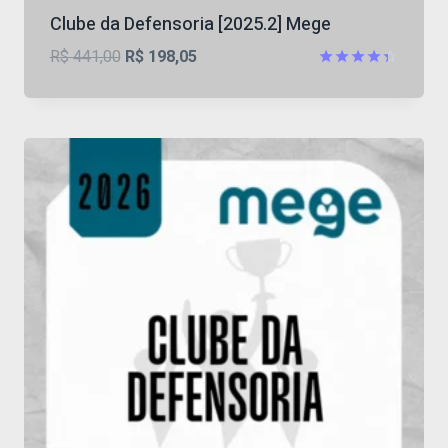
Clube da Defensoria [2025.2] Mege
O
O
R$
441,00
R$
198,05
preço
preço
Avaliação
4.33
original
atual
de 5
era:
é:
R$ 441,00.
R$ 198,05.