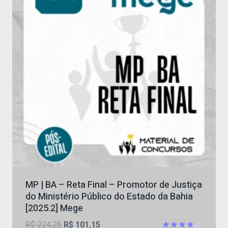
MP | BA – Reta Final – Promotor de Justiça
do Ministério Público do Estado da Bahia
[2025.2] Mege
O
O
R$
224,25
R$
101,15