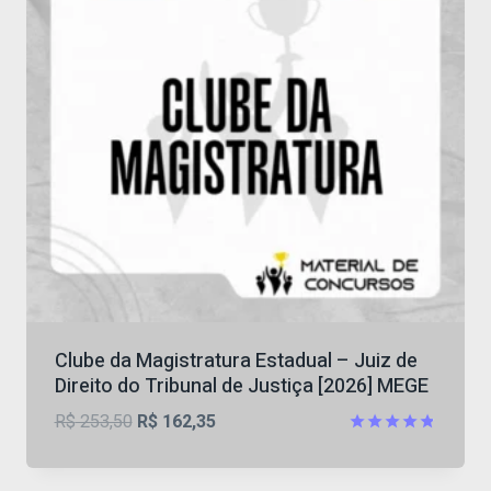
Clube da Magistratura Estadual – Juiz de
Direito do Tribunal de Justiça [2026] MEGE
O
O
R$
253,50
R$
162,35
preço
preço
Avaliação
4.79
original
atual
de 5