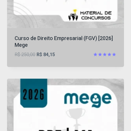
Curso de Direito Empresarial (FGV) [2026]
Mege
O
O
R$
250,00
R$
84,15
preço
preço
Avaliação
4.87
original
atual
de 5
era:
é:
R$ 250,00.
R$ 84,15.