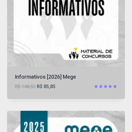
Informativos [2026] Mege
O
O
R$
148,50
R$
85,85
preço
preço
Avaliação
4.82
original
atual
de 5
era:
é:
R$ 148,50.
R$ 85,85.