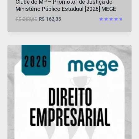
Clube do MP – Promotor de Justiça do
Ministério Público Estadual [2026] MEGE
O
O
R$
253,50
R$
162,35
preço
preço
Avaliação
4.57
original
atual
de 5
era:
é:
R$ 253,50.
R$ 162,35.