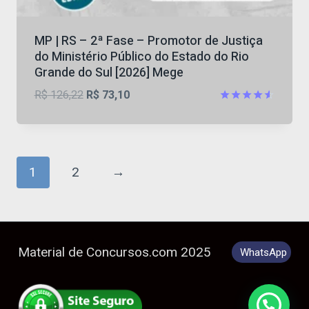
MP | RS – 2ª Fase – Promotor de Justiça
do Ministério Público do Estado do Rio
Grande do Sul [2026] Mege
O
O
R$
126,22
R$
73,10
preço
preço
Avaliação
4.56
original
atual
de 5
era:
é:
R$ 126,22.
R$ 73,10.
1
2
→
Material de Concursos.com 2025
WhatsApp