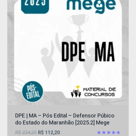
DPE | MA – Pós Edital – Defensor Púbico
do Estado do Maranhão [2025.2] Mege
O
O
R$
224,25
R$
112,20