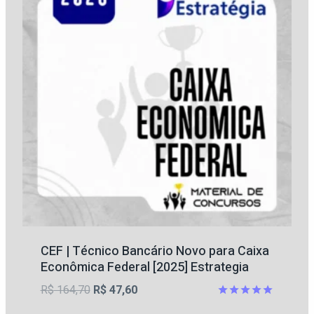
CEF | Técnico Bancário Novo para Caixa
Econômica Federal [2025] Estrategia
O
O
R$
164,70
R$
47,60
preço
preço
Avaliação