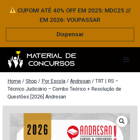
Pular
CUPOM! ATÉ 40% OFF EM 2025: MDC25 ///
para
EM 2026: VOUPASSAR
o
Conteúdo
Dispensar
Home
/
Shop
/
Por Escola
/
Andresan
/
TRT | RS –
Técnico Judiciário – Combo Teórico + Resolução de
Questões [2026] Andresan