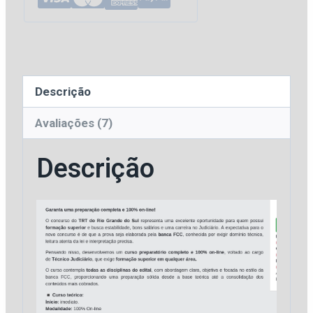
Judiciário
-
Combo
Teórico
Descrição
+
Resolução
Avaliações (7)
de
Descrição
Questões
[2026]
Andresan
quantidade