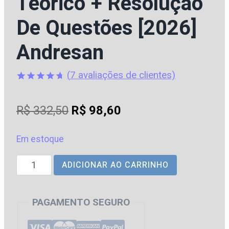
Teórico + Resolução
De Questões [2026]
Andresan
(
7
avaliações de clientes)
Avaliado
7
como
4.71
O
O
R$
332,50
R$
98,60
de 5, com
baseado
preço
preço
em
avaliações
Em estoque
original
atual
de clientes
TRT
ADICIONAR AO CARRINHO
era:
é:
|
R$ 332,50.
R$ 98,60.
RS
PAGAMENTO SEGURO
-
Técnico