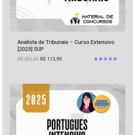
Analista de Tribunais – Curso Extensivo
[2025] SUP
O
O
R$
281,25
R$
113,90
preço
preço
Avaliação
5
original
atual
de 5
era:
é:
R$ 281,25.
R$ 113,90.