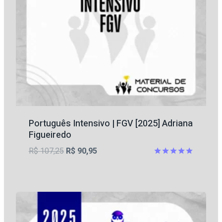
Português Intensivo | FGV [2025] Adriana
Figueiredo
O
O
R$
107,25
R$
90,95
preço
preço
Avaliação
5.00
original
atual
de 5
era:
é:
R$ 107,25.
R$ 90,95.