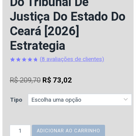
Do Tribunal De
Justiça Do Estado Do
Ceará [2026]
Estrategia
(
8
avaliações de clientes)
Avaliado
8
como
4.75
O
O
R$
209,70
R$
73,02
de 5, com
baseado
preço
preço
em
avaliações
Tipo
original
atual
de clientes
era:
é:
R$ 209,70.
R$ 73,02.
TJ
ADICIONAR AO CARRINHO