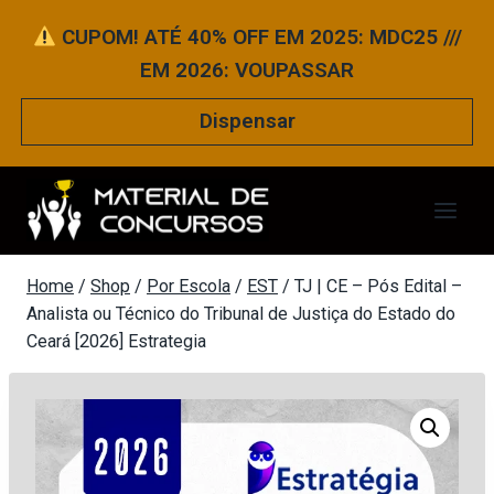
Pular
CUPOM! ATÉ 40% OFF EM 2025: MDC25 ///
para
EM 2026: VOUPASSAR
o
Conteúdo
Dispensar
Home
/
Shop
/
Por Escola
/
EST
/
TJ | CE – Pós Edital –
Analista ou Técnico do Tribunal de Justiça do Estado do
Ceará [2026] Estrategia