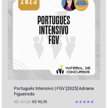
Português Intensivo | FGV [2025] Adriana
Figueiredo
O
O
R$
107,25
R$
90,95
preço
preço
Avaliação