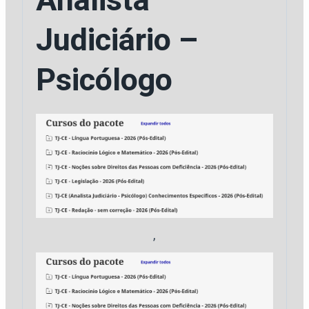
Analista
do
Judiciário –
Ceará
[2026]
Psicólogo
Estrategia
quantidade
,