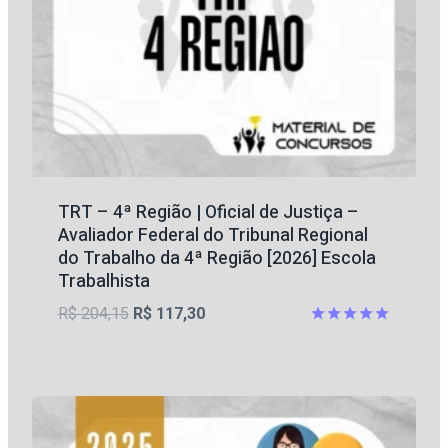
TRT – 4ª Região | Oficial de Justiça –
Avaliador Federal do Tribunal Regional
do Trabalho da 4ª Região [2026] Escola
Trabalhista
O
O
R$
204,15
R$
117,30
preço
preço
Avaliação
4.86
original
atual
de 5
era:
é:
R$ 204,15.
R$ 117,30.