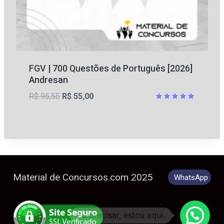
FGV | 700 Questões de Português [2026]
Andresan
O
O
R$
95,55
R$
55,00
preço
preço
Avaliação
4.89
original
atual
de 5
era:
é:
R$ 95,55.
R$ 55,00.
Material de Concursos.com 2025
WhatsApp