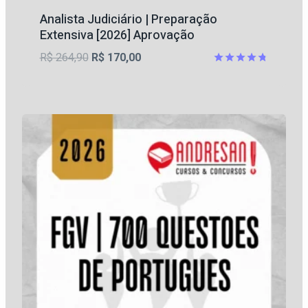
Analista Judiciário | Preparação
Extensiva [2026] Aprovação
O
O
R$
264,90
R$
170,00
preço
preço
Avaliação
4.71
original
atual
de 5
era:
é:
R$ 264,90.
R$ 170,00.