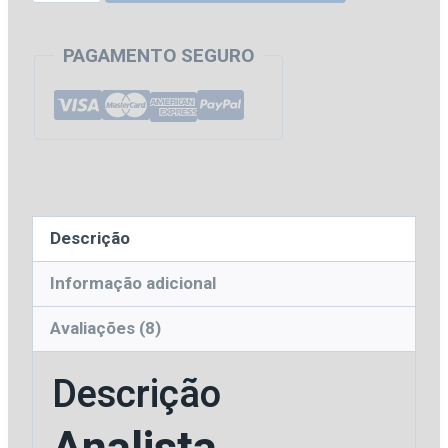
|
CE
PAGAMENTO SEGURO
-
Pós
Edital
-
Analista
ou
Descrição
Técnico
do
Informação adicional
Tribunal
Avaliações (8)
de
Justiça
Descrição
do
Estado