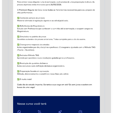
da
Bahia
[2026]
CSC
quantidade