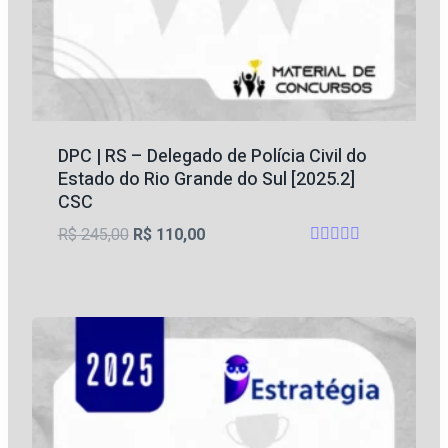
DPC | RS – Delegado de Polícia Civil do
Estado do Rio Grande do Sul [2025.2]
CSC
O
O
R$
245,00
R$
110,00
Avaliação
preço
preço
4.33
original
atual
de 5
era:
é:
R$ 245,00.
R$ 110,00.