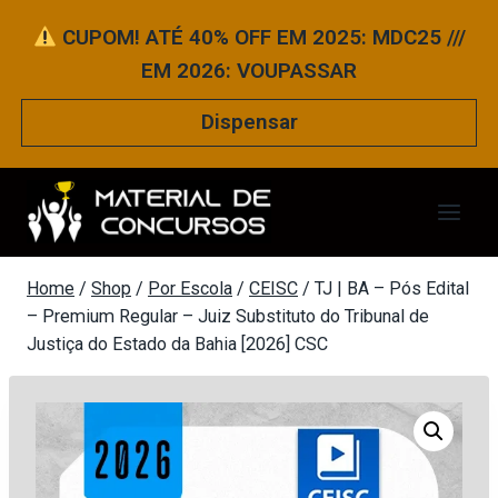
Pular
CUPOM! ATÉ 40% OFF EM 2025: MDC25 ///
para
EM 2026: VOUPASSAR
o
Conteúdo
Dispensar
Home
/
Shop
/
Por Escola
/
CEISC
/
TJ | BA – Pós Edital
– Premium Regular – Juiz Substituto do Tribunal de
Justiça do Estado da Bahia [2026] CSC