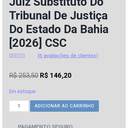
Juiz Substituto Do
Tribunal De Justiça
Do Estado Da Bahia
[2026] CSC
(
6
avaliações de clientes)
Avaliado
6
como
4.67
O
O
R$
253,50
R$
146,20
de 5, com
baseado
preço
preço
em
avaliações
Em estoque
original
atual
de clientes
TJ
ADICIONAR AO CARRINHO
era:
é:
|
R$ 253,50.
R$ 146,20.
BA
PAGAMENTO SEGURO