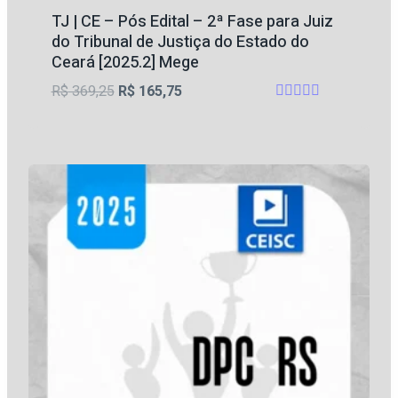
TJ | CE – Pós Edital – 2ª Fase para Juiz
do Tribunal de Justiça do Estado do
Ceará [2025.2] Mege
O
O
R$
369,25
R$
165,75
Avaliação
preço
preço
4.5
original
atual
de 5
era:
é:
R$ 369,25.
R$ 165,75.