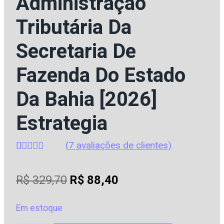
Administração
Tributária Da
Secretaria De
Fazenda Do Estado
Da Bahia [2026]
Estrategia
(
7
avaliações de clientes)
Avaliado
7
como
4.57
O
O
R$
329,70
R$
88,40
de 5, com
baseado
preço
preço
em
avaliações
Em estoque
original
atual
de clientes