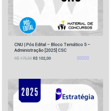
CNU | Pós Edital – Bloco Temático 5 –
Administração [2025] CSC
O
O
R$
175,50
R$
102,00
Avaliação
preço
preço
5
original
atual
de 5
era:
é:
R$ 175,50.
R$ 102,00.