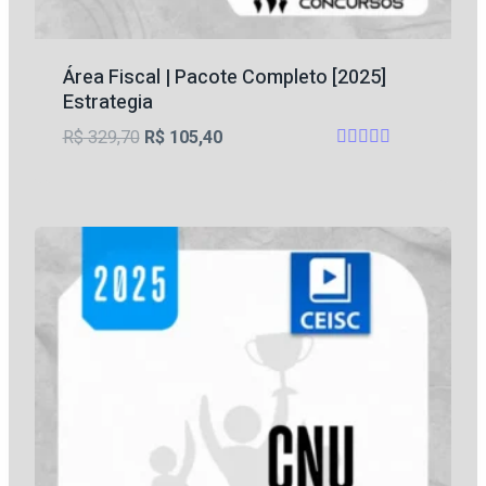
Área Fiscal | Pacote Completo [2025]
Estrategia
O
O
R$
329,70
R$
105,40
Avaliação
preço
preço
4.67
original
atual
de 5
era:
é:
R$ 329,70.
R$ 105,40.