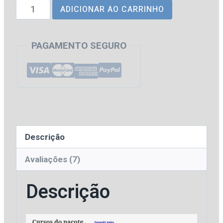
SEFAZ
ADICIONAR AO CARRINHO
era:
é:
|
R$ 329,70.
R$ 88,40.
BA
PAGAMENTO SEGURO
-
Agente
de
Tributos
-
Administração
Descrição
Tributária
da
Avaliações (7)
Secretaria
Descrição
de
Fazenda
do