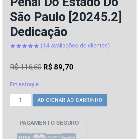
Penal Do Estado Do
São Paulo [20245.2]
Dedicação
(
14
avaliações de clientes)
Avaliado
14
como
4.79
O
O
R$
116,60
R$
89,70
de 5, com
baseado
preço
preço
em
avaliações
Em estoque
original
atual
de clientes
PP
ADICIONAR AO CARRINHO
era:
é:
|
R$ 116,60.
R$ 89,70.
SP
PAGAMENTO SEGURO
–
Reta