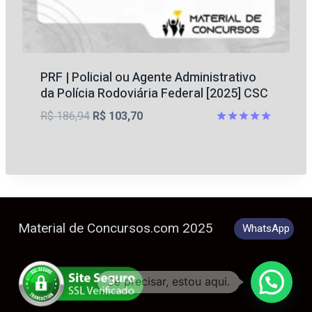
PRF | Policial ou Agente Administrativo
da Polícia Rodoviária Federal [2025] CSC
O
O
R$
186,94
R$
103,70
preço
preço
Avaliação
5
original
atual
de 5
era:
é:
R$ 186,94.
R$ 103,70.
Material de Concursos.com 2025
WhatsApp