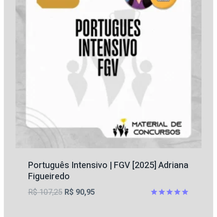
Português Intensivo | FGV [2025] Adriana
Figueiredo
O
O
R$
107,25
R$
90,95
preço
preço
Avaliação
5.00
original
atual