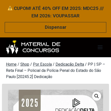
Pular
CUPOM! ATÉ 40% OFF EM 2025: MDC25 ///
para
EM 2026: VOUPASSAR
o
Conteúdo
Dispensar
Home
/
Shop
/
Por Escola
/
Dedicação Delta
/
PP | SP –
Reta Final – Policial da Polícia Penal do Estado do São
Paulo [20245.2] Dedicação