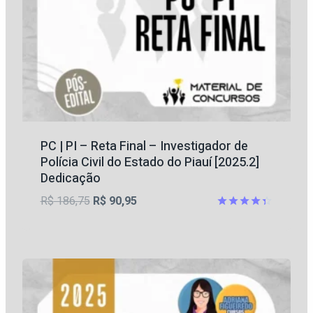
PC | PI – Reta Final – Investigador de
Polícia Civil do Estado do Piauí [2025.2]
Dedicação
O
O
R$
186,75
R$
90,95
preço
preço
Avaliação
4.33
original
atual
de 5
era:
é:
R$ 186,75.
R$ 90,95.