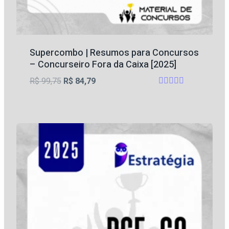
Supercombo | Resumos para Concursos
– Concurseiro Fora da Caixa [2025]
O
O
R$
99,75
R$
84,79
Avaliação
preço
preço
5
original
atual
de 5
era:
é:
R$ 99,75.
R$ 84,79.