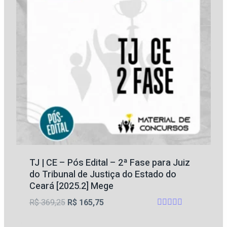
TJ | CE – Pós Edital – 2ª Fase para Juiz
do Tribunal de Justiça do Estado do
Ceará [2025.2] Mege
O
O
R$
369,25
R$
165,75
Avaliação
preço
preço
4.5