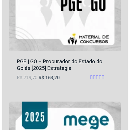
PGE | GO – Procurador do Estado do
Goiás [2025] Estrategia
O
O
R$
719,70
R$
163,20
Avaliação
preço
preço
4.75
original
atual
de 5
era:
é:
R$ 719,70.
R$ 163,20.