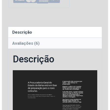
-
Analista
da
Procuradoria
Descrição
Geral
do
Avaliações (6)
Estado
Descrição
da
Bahia
[2026]
Aprovação
quantidade