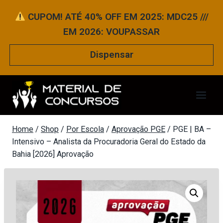
Pular
CUPOM! ATÉ 40% OFF EM 2025: MDC25 ///
para
EM 2026: VOUPASSAR
o
Conteúdo
Dispensar
Home
/
Shop
/
Por Escola
/
Aprovação PGE
/
PGE | BA –
Intensivo – Analista da Procuradoria Geral do Estado da
Bahia [2026] Aprovação