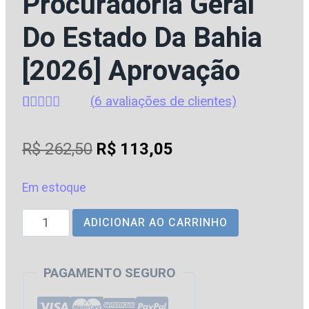
Procuradoria Geral
Do Estado Da Bahia
[2026] Aprovação
(
6
avaliações de clientes)
Avaliado
6
como
4.83
O
O
R$
262,50
R$
113,05
de 5, com
baseado em
preço
preço
avaliações
de clientes
Em estoque
original
atual
PGE
ADICIONAR AO CARRINHO
era:
é:
|
R$ 262,50.
R$ 113,05.
BA
PAGAMENTO SEGURO
-
Intensivo