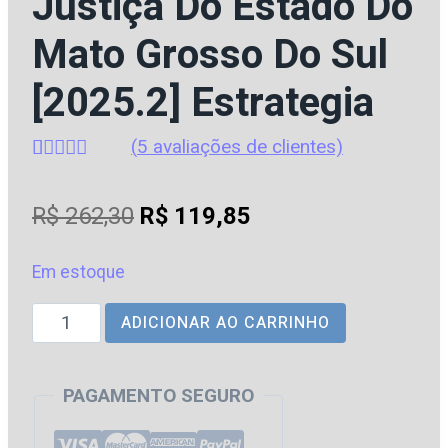
Justiça Do Estado Do
Mato Grosso Do Sul
[2025.2] Estrategia
(
5
avaliações de clientes)
Avaliado
5
como
4.6
O
O
R$
262,30
R$
119,85
de 5, com
baseado
preço
preço
em
avaliações
Em estoque
original
atual
de clientes
MP
ADICIONAR AO CARRINHO
era:
é:
|
R$ 262,30.
R$ 119,85.
MS
PAGAMENTO SEGURO
–
Direto