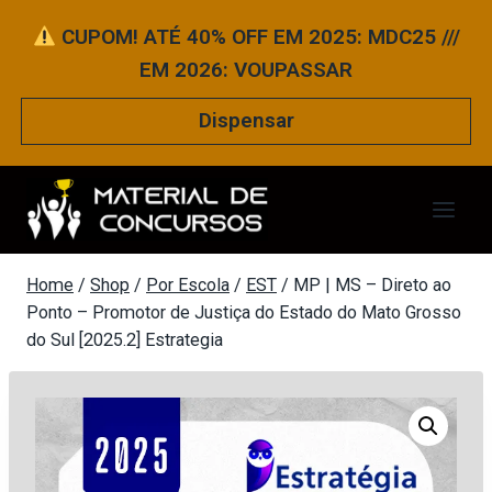
Pular
CUPOM! ATÉ 40% OFF EM 2025: MDC25 ///
para
EM 2026: VOUPASSAR
o
Conteúdo
Dispensar
Home
/
Shop
/
Por Escola
/
EST
/
MP | MS – Direto ao
Ponto – Promotor de Justiça do Estado do Mato Grosso
do Sul [2025.2] Estrategia