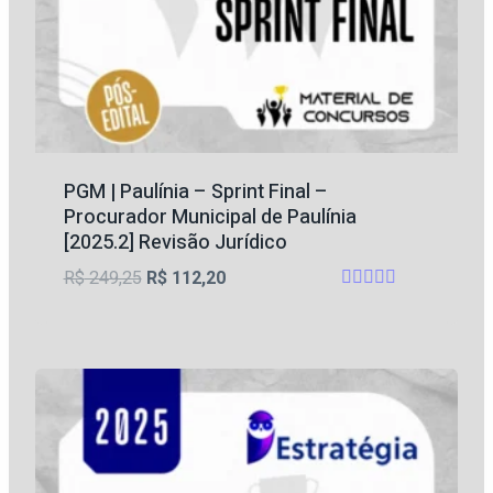
PGM | Paulínia – Sprint Final –
Procurador Municipal de Paulínia
[2025.2] Revisão Jurídico
O
O
R$
249,25
R$
112,20
Avaliação
preço
preço
4.75
original
atual
de 5
era:
é:
R$ 249,25.
R$ 112,20.