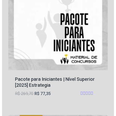
Pacote para Iniciantes | Nível Superior
[2025] Estrategia
O
O
R$
269,70
R$
77,35
Avaliação
preço
preço
5
original
atual
de 5
era:
é: