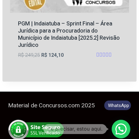
PGM | Indaiatuba – Sprint Final – Área
Jurídica para a Procuradoria do
Município de Indaiatuba [2025.2] Revisão
Jurídico
O
O
R$
249,25
R$
124,10
Avaliação
preço
preço
4.75
original
atual
de 5
era:
é:
R$ 249,25.
R$ 124,10.
Material de Concursos.com 2025
WhatsApp
Se precisar, estou aqui.