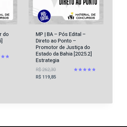
r do
MP | BA – Pós Edital –
]
Direto ao Ponto –
Promotor de Justiça do
Estado da Bahia [2025.2]
Estrategia
ção
O
R$
262,30
preço
O
Avaliação
R$
119,85
4.8
original
preço
de 5
era:
atual
R$ 262,30.
é:
R$ 119,85.