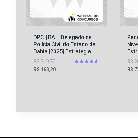
DPC | BA – Delegado de
Paco
Polícia Civil do Estado da
Níve
Bahia [2025] Estrategia
Estr
O
R$
719,70
R$
2
preço
O
Avaliação
R$
163,20
R$
7
4.5
original
preço
de 5
era:
atual
R$ 719,70.
é:
R$ 163,20.