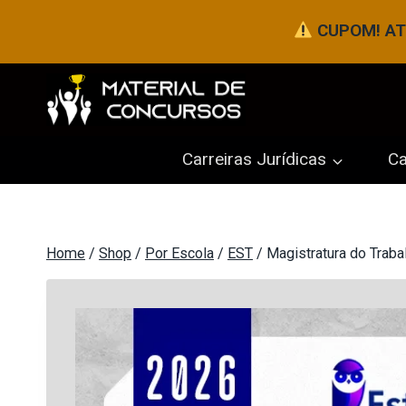
Pular
CUPOM! ATÉ
para
o
Conteúdo
Carreiras Jurídicas
Ca
Home
/
Shop
/
Por Escola
/
EST
/
Magistratura do Traba