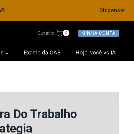
AR
Dispensar
MINHA CONTA
Carrinho
0
is
Exame da OAB
Hoje: você vs IA
ra Do Trabalho
ategia