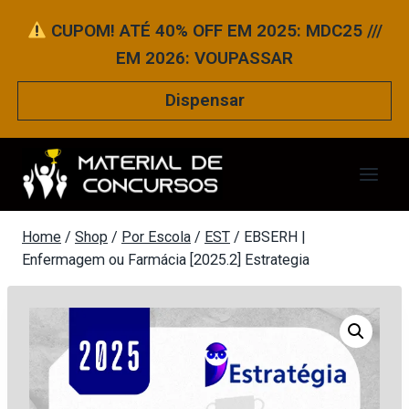
Pular
CUPOM! ATÉ 40% OFF EM 2025: MDC25 ///
para
EM 2026: VOUPASSAR
o
Conteúdo
Dispensar
Home
/
Shop
/
Por Escola
/
EST
/
EBSERH |
Enfermagem ou Farmácia [2025.2] Estrategia