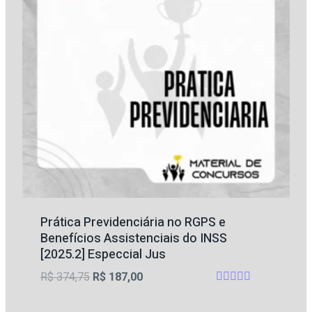
Prática Previdenciária no RGPS e
Benefícios Assistenciais do INSS
[2025.2] Especcial Jus
O
O
R$
374,75
R$
187,00
Avaliação
preço
preço
5.00