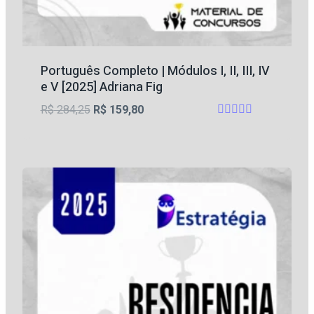
Português Completo | Módulos I, II, III, IV
e V [2025] Adriana Fig
O
O
R$
284,25
R$
159,80
Avaliação
preço
preço
4.75
original
atual
de 5
era:
é:
R$ 284,25.
R$ 159,80.