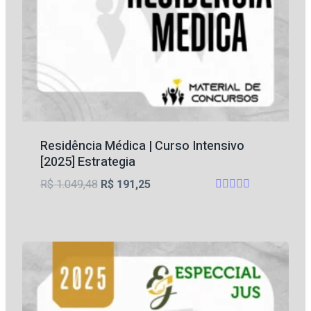
Residência Médica | Curso Intensivo
[2025] Estrategia
O
O
R$
1.049,48
R$
191,25
Avaliação
preço
preço
4.67
original
atual
de 5
era:
é:
R$ 1.049,48.
R$ 191,25.