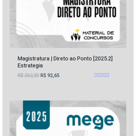
Magistratura | Direto ao Ponto [2025.2]
Estrategia
O
O
R$
262,30
R$
92,65
Avaliação
preço
preço
4.8
original
atual
de 5
era:
é:
R$ 262,30.
R$ 92,65.