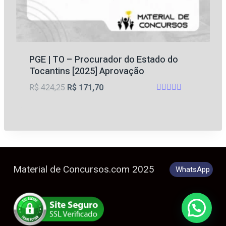
PGE | TO – Procurador do Estado do
Tocantins [2025] Aprovação
O
O
R$
424,25
R$
171,70
Avaliação
preço
preço
5
original
atual
de 5
era:
é:
R$ 424,25.
R$ 171,70.
Material de Concursos.com 2025
WhatsApp