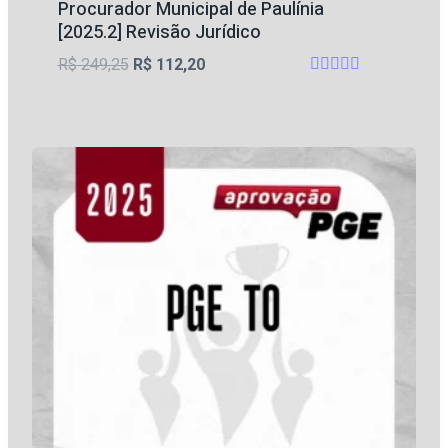
Procurador Municipal de Paulínia
[2025.2] Revisão Jurídico
O
O
R$
249,25
R$
112,20
Avaliação
preço
preço
4.75
original
atual
de 5
era:
é:
R$ 249,25.
R$ 112,20.