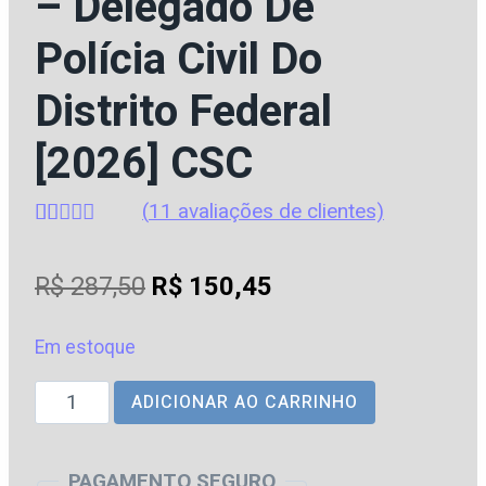
– Delegado De
Polícia Civil Do
Distrito Federal
[2026] CSC
(
11
avaliações de clientes)
Avaliado
11
como
4.45
O
O
R$
287,50
R$
150,45
de 5, com
baseado
preço
preço
em
avaliações
Em estoque
original
atual
de clientes
DPC
ADICIONAR AO CARRINHO
era:
é:
|
R$ 287,50.
R$ 150,45.
DF
PAGAMENTO SEGURO