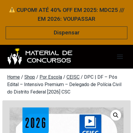
Pular
CUPOM! ATÉ 40% OFF EM 2025: MDC25 ///
para
EM 2026: VOUPASSAR
o
Conteúdo
Dispensar
Home
/
Shop
/
Por Escola
/
CEISC
/
DPC | DF – Pós
Edital – Intensivo Premium – Delegado de Polícia Civil
do Distrito Federal [2026] CSC