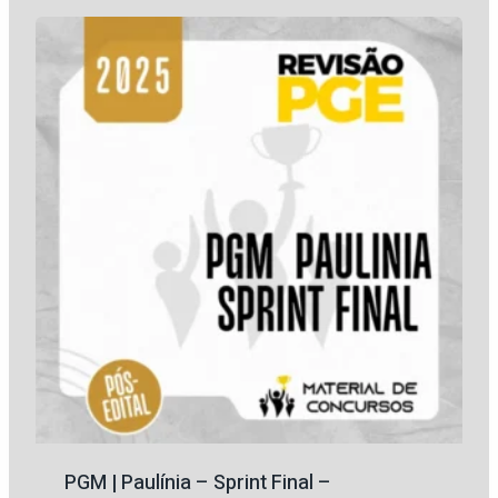
era:
é:
R$ 369,25.
R$ 165,75.
PGM | Paulínia – Sprint Final –