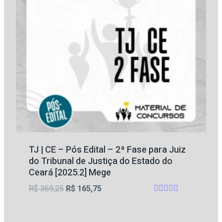
TJ | CE – Pós Edital – 2ª Fase para Juiz
do Tribunal de Justiça do Estado do
Ceará [2025.2] Mege
O
O
R$
369,25
R$
165,75
Avaliação
preço
preço
4.5
original
atual
de 5