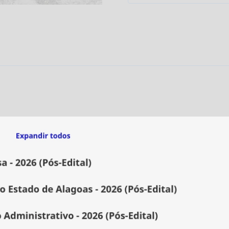
-
Assistente
de
Trânsito
-
Qualquer
Área
de
Formação
[2026]
Estrategia
quantidade