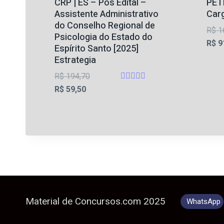
CRP | ES – Pós Edital –
PET
Assistente Administrativo
Carg
do Conselho Regional de
R$
1
Psicologia do Estado do
R$
9
Espírito Santo [2025]
Estrategia
O
R$
194,70
Avaliação
O
preço
R$
59,50
5
preço
original
de 5
atual
era:
é:
R$ 194,70.
R$ 59,50.
Material de Concursos.com 2025
WhatsApp