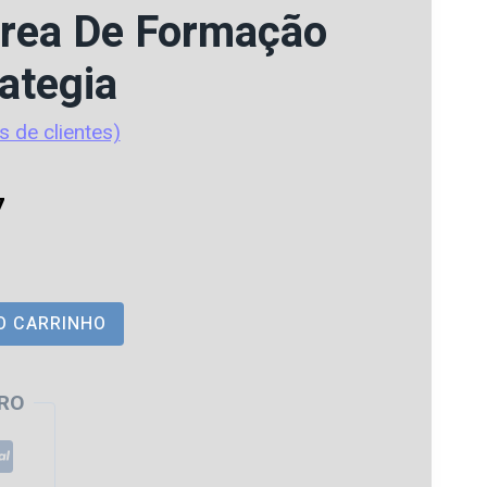
rea De Formação
ategia
s de clientes)
O
7
preço
atual
O CARRINHO
é:
5.
R$ 55,17.
RO