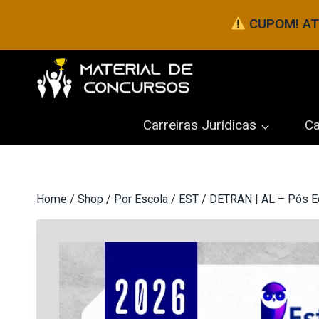
Pular
CUPOM! ATÉ
para
o
Conteúdo
Carreiras Jurídicas
Ca
Home
/
Shop
/
Por Escola
/
EST
/
DETRAN | AL – Pós Edi