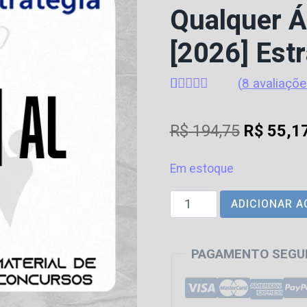
Qualquer Á
[2026] Estr
(
8
avaliaçõe
Avaliado
8
como
4.75
O
R$
194,75
R$
55,1
de 5, com
baseado em
preço
avaliações
de clientes
Em estoque
original
DETRAN
ADICIONAR A
era:
|
R$ 194,7
AL
PAGAMENTO SEGU
-
Pós
Edital