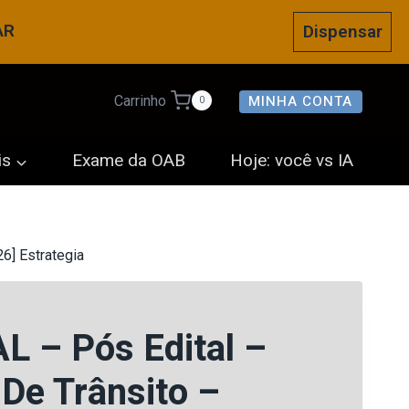
AR
Dispensar
MINHA CONTA
Carrinho
0
is
Exame da OAB
Hoje: você vs IA
6] Estrategia
L – Pós Edital –
 De Trânsito –