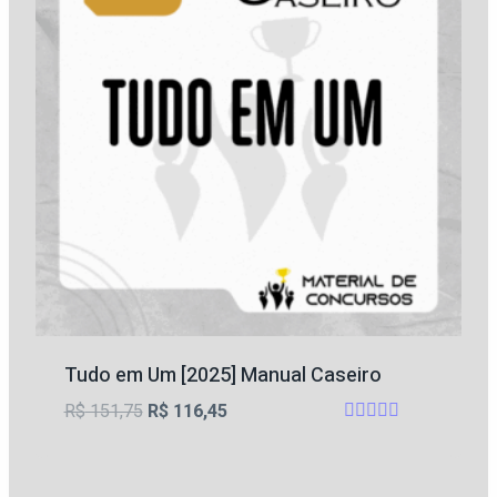
Tudo em Um [2025] Manual Caseiro
O
O
R$
151,75
R$
116,45
Avaliação
preço
preço
4.5
original
atual
de 5
era:
é: