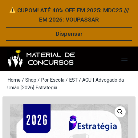
Pular
CUPOM! ATÉ 40% OFF EM 2025: MDC25 ///
para
EM 2026: VOUPASSAR
o
Conteúdo
Dispensar
Home
/
Shop
/
Por Escola
/
EST
/
AGU | Advogado da
União [2026] Estrategia