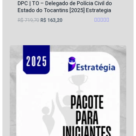
DPC | TO – Delegado de Polícia Civil do
Estado do Tocantins [2025] Estrategia
O
O
R$
719,70
R$
163,20
Avaliação
preço
preço
5
original
atual
de 5
era:
é:
R$ 719,70.
R$ 163,20.