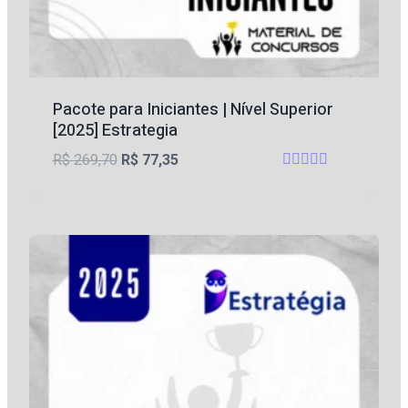
Pacote para Iniciantes | Nível Superior
[2025] Estrategia
O
O
R$
269,70
R$
77,35
Avaliação
preço
preço
5
original
atual
de 5
era:
é:
R$ 269,70.
R$ 77,35.