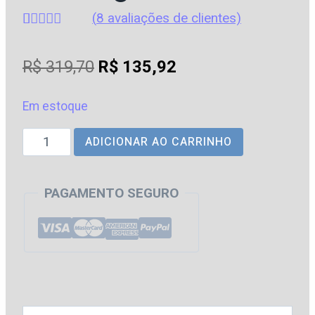
(
8
avaliações de clientes)
Avaliado
8
como
4.50
O
O
R$
319,70
R$
135,92
de 5, com
baseado
preço
preço
em
avaliações
Em estoque
original
atual
de clientes
AGU
ADICIONAR AO CARRINHO
era:
é:
|
R$ 319,70.
R$ 135,92.
Advogado
PAGAMENTO SEGURO
da
União
[2026]
Estrategia
quantidade