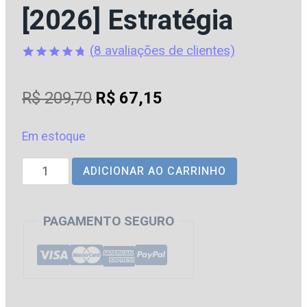
[2026] Estratégia
(
8
avaliações de clientes)
Avaliado
8
como
4.75
O
O
R$
209,70
R$
67,15
de 5, com
baseado
preço
preço
em
avaliações
Em estoque
original
atual
de clientes
PM
ADICIONAR AO CARRINHO
era:
é:
|
R$ 209,70.
R$ 67,15.
SP
PAGAMENTO SEGURO
-
Soldado
da
Polícia