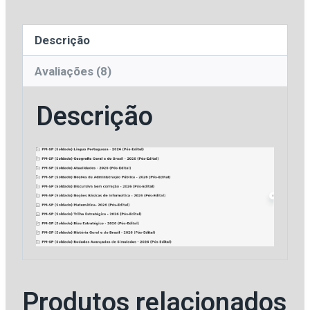
Militar
do
Descrição
Estado
de
Avaliações (8)
São
Descrição
Paulo
[2026]
Estratégia
quantidade
Produtos relacionados