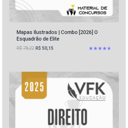
Mapas Ilustrados | Combo [2026] O
Esquadrão de Elite
O
O
R$
78,22
R$
50,15
preço
preço
Avaliação
4.64
original
atual
de 5
era:
é:
R$ 78,22.
R$ 50,15.