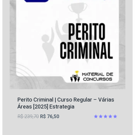
Perito Criminal | Curso Regular – Várias
Áreas [2025] Estrategia
O
O
R$
239,70
R$
76,50
preço
preço
Avaliação
5
original
atual
de 5