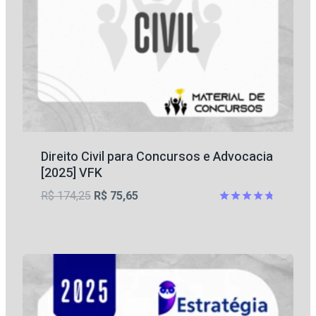
Direito Civil para Concursos e Advocacia
[2025] VFK
O
O
R$
174,25
R$
75,65
preço
preço
Avaliação
4.75
original
atual
de 5
era:
é:
R$ 174,25.
R$ 75,65.