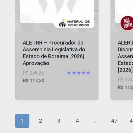
ALE | RR – Procurador da
ALERJ
Assembleia Legislativa do
Discu
Estado de Roraima [2026]
Assemb
Aprovação
Estado
[2026
O
R$
258,25
R$
174
preço
O
Avaliação
R$
117,30
4.86
R$
112
original
preço
de 5
era:
atual
R$ 258,25.
é:
R$ 117,30.
1
2
3
4
…
47
4