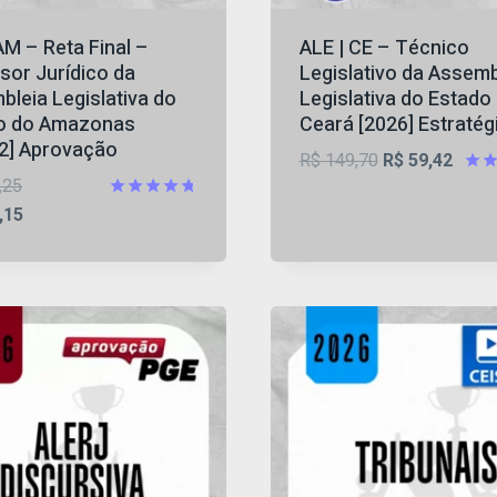
AM – Reta Final –
ALE | CE – Técnico
sor Jurídico da
Legislativo da Assemb
leia Legislativa do
Legislativa do Estado
o do Amazonas
Ceará [2026] Estratég
.2] Aprovação
O
O
R$
149,70
R$
59,42
O
,25
preço
preço
Aval
4.88
preço
O
Avaliação
,15
original
atual
de 
4.73
original
preço
era:
é:
de 5
era:
atual
R$ 149,70.
R$ 59
R$ 224,25.
é:
R$ 101,15.