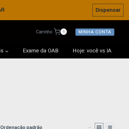
AR
Dispensar
MINHA CONTA
Carrinho
0
is
Exame da OAB
Hoje: você vs IA