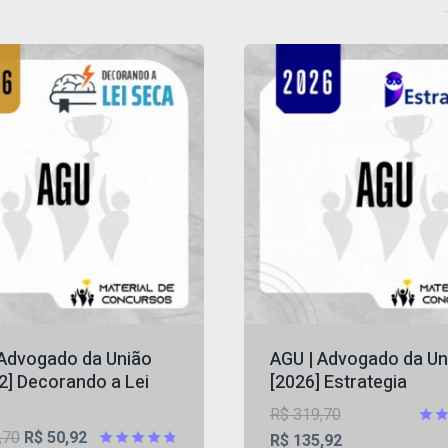
 Advogado da União
AGU | Advogado da Un
2] Decorando a Lei
[2026] Estrategia
O
R$
319,70
O
O
,70
R$
50,92
preço
O
Aval
R$
135,92