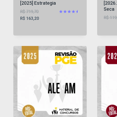
[2025] Estrategia
[2026.
Seca
O
R$
719,70
R$
119
preço
O
Avaliação
R$
163,20
4.5
original
preço
de 5
era:
atual
R$ 719,70.
é:
R$ 163,20.