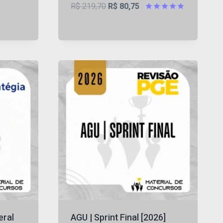
O
O
R$
219,70
R$
80,75
5
preço
preço
Avaliação
4.86
original
atual
de 5
era:
é:
R$ 219,70.
R$ 80,75.
eral
AGU | Sprint Final [2026]