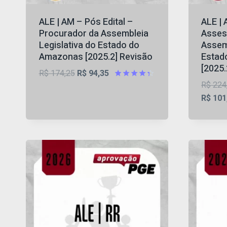
ALE | AM – Pós Edital –
ALE | 
Procurador da Assembleia
Asses
Legislativa do Estado do
Assemb
Amazonas [2025.2] Revisão
Estad
[2025
O
O
R$
174,25
R$
94,35
R$
224
preço
preço
Avaliação
4.33
R$
101
original
atual
de 5
era:
é:
R$ 174,25.
R$ 94,35.