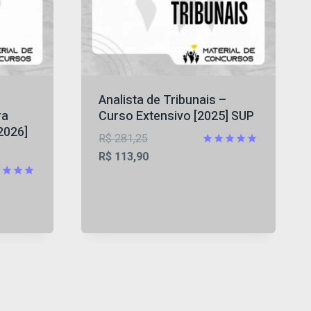
Analista de Tribunais –
ra
Curso Extensivo [2025] SUP
2026]
O
R$
281,25
preço
O
Avaliação
R$
113,90
5
original
preço
de 5
iação
era:
atual
R$ 281,25.
é:
5
R$ 113,90.