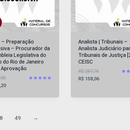
 – Preparação
Analista | Tribunais –
rsiva – Procurador da
Analista Judiciário pa
leia Legislativa do
Tribunais de Justiça [
 do Rio de Janeiro
CEISC
] Aprovação
O
R$
287,76
O
,90
preço
O
Aval
R$
158,06
4.82
preço
O
Avaliação
,20
original
preço
de 
4.83
original
preço
era:
atual
de 5
era:
atual
R$ 287,76.
é:
R$ 174,90.
é:
R$ 158,06.
R$ 112,20.
8
49
→