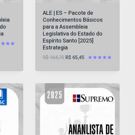
ALE | ES – Pacote de
leia
Conhecimentos Básicos
 do
para a Assembleia
ia
Legislativa do Estado do
Espírito Santo [2025]
Estrategia
iação
O
O
R$
164,70
R$
65,45
5
preço
preço
Avaliação
5
original
atual
,42.
de 5
era:
é:
R$ 164,70.
R$ 65,45.