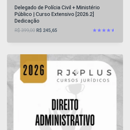
Delegado de Polícia Civil + Ministério
Público | Curso Extensivo [2026.2]
Dedicação
O
O
R$
399,00
R$
245,65
preço
preço
Avaliação
4.60
original
atual
de 5
era:
é:
R$ 399,00.
R$ 245,65.