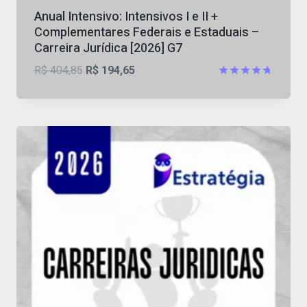
Anual Intensivo: Intensivos I e II +
Complementares Federais e Estaduais –
Carreira Jurídica [2026] G7
O
O
R$
404,85
R$
194,65
preço
preço
Avaliação
4.73
original
atual
de 5
era:
é:
R$ 404,85.
R$ 194,65.