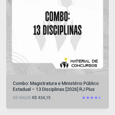
Combo: Magistratura e Ministério Público
Estadual – 13 Disciplinas [2026] RJ Plus
O
O
R$
950,00
R$
424,15
preço
preço
Avaliação
4.5
original
atual
de 5