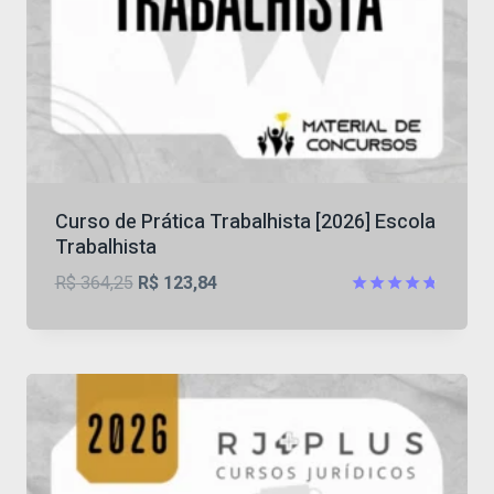
Curso de Prática Trabalhista [2026] Escola
Trabalhista
O
O
R$
364,25
R$
123,84
preço
preço
Avaliação
4.73
original
atual
de 5
era:
é:
R$ 364,25.
R$ 123,84.