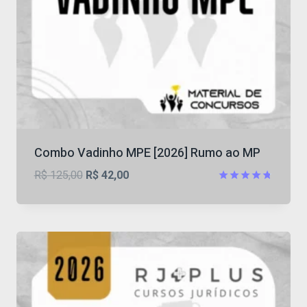
Combo Vadinho MPE [2026] Rumo ao MP
O
O
R$
125,00
R$
42,00
preço
preço
Avaliação
4.71
original
atual
de 5
era:
é:
R$ 125,00.
R$ 42,00.