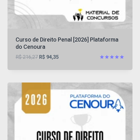
Curso de Direito Penal [2026] Plataforma
do Cenoura
O
O
R$
216,27
R$
94,35
preço
preço
Avaliação
5
original
atual
de 5
era:
é:
R$ 216,27.
R$ 94,35.