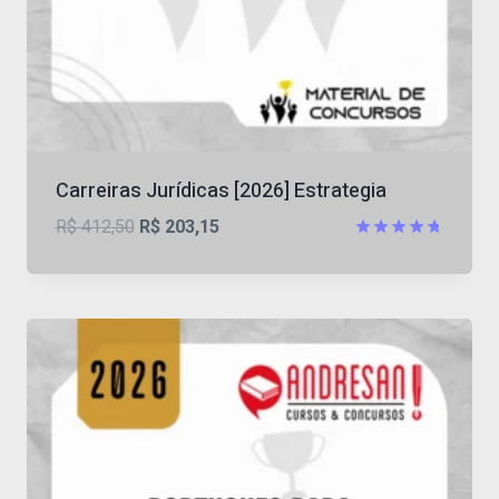
Carreiras Jurídicas [2026] Estrategia
O
O
R$
412,50
R$
203,15
preço
preço
Avaliação
4.73
original
atual
de 5
era:
é:
R$ 412,50.
R$ 203,15.