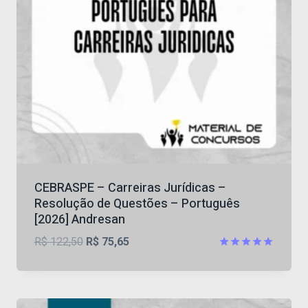
CEBRASPE – Carreiras Jurídicas –
Resolução de Questões – Português
[2026] Andresan
O
O
R$
122,50
R$
75,65
preço
preço
Avaliação
4.88
original
atual
de 5
era:
é: