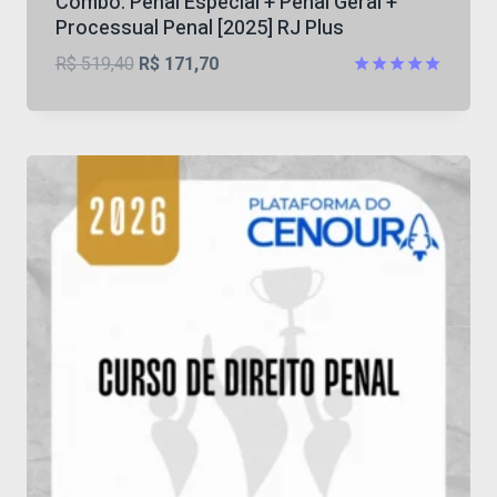
Combo: Penal Especial + Penal Geral +
Processual Penal [2025] RJ Plus
O
O
R$
519,40
R$
171,70
preço
preço
Avaliação
5
original
atual
de 5
era:
é:
R$ 519,40.
R$ 171,70.