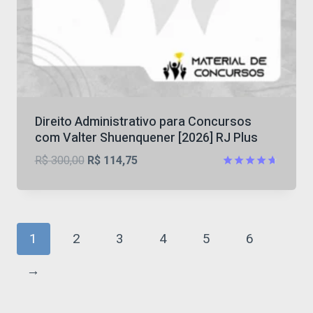
Direito Administrativo para Concursos
com Valter Shuenquener [2026] RJ Plus
O
O
R$
300,00
R$
114,75
preço
preço
Avaliação
4.63
original
atual
de 5
era:
é:
R$ 300,00.
R$ 114,75.
1
2
3
4
5
6
→