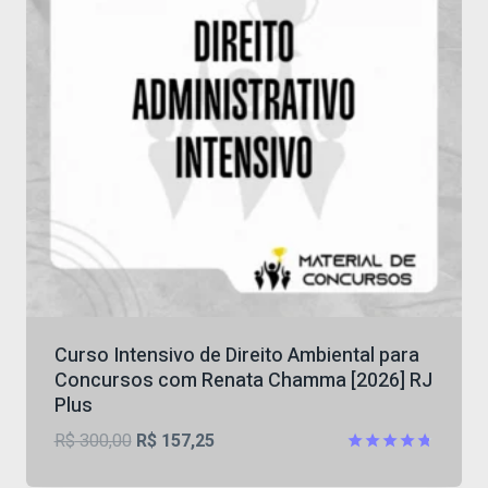
Curso Intensivo de Direito Ambiental para
Concursos com Renata Chamma [2026] RJ
Plus
O
O
R$
300,00
R$
157,25
preço
preço
Avaliação
4.75