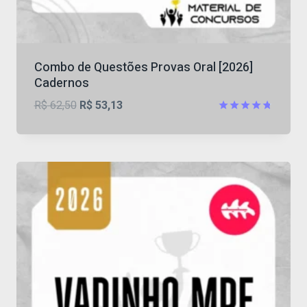
Combo de Questões Provas Oral [2026]
Cadernos
O
O
R$
62,50
R$
53,13
preço
preço
Avaliação
4.71
original
atual
de 5
era:
é:
R$ 62,50.
R$ 53,13.