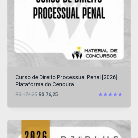
Curso de Direito Processual Penal [2026]
Plataforma do Cenoura
O
O
R$
174,25
R$
76,25
preço
preço
Avaliação
4.91
original
atual
de 5
era:
é:
R$ 174,25.
R$ 76,25.