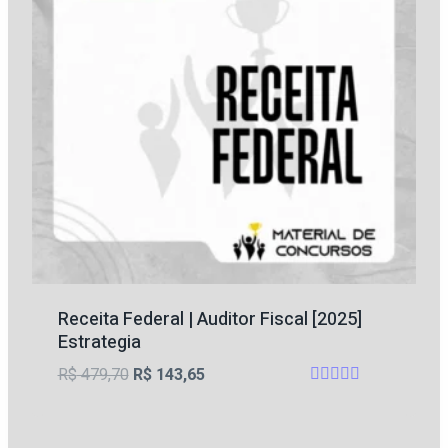
Receita Federal | Auditor Fiscal [2025]
Estrategia
O
O
R$
479,70
R$
143,65
Avaliação
preço
preço
5
original
atual
de 5