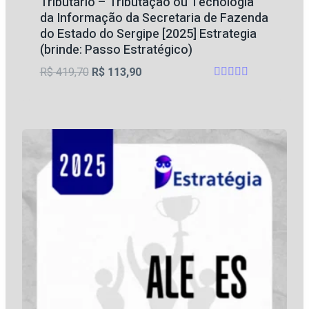
Tributário – Tributação ou Tecnologia
da Informação da Secretaria de Fazenda
do Estado do Sergipe [2025] Estrategia
(brinde: Passo Estratégico)
O
O
R$
419,70
R$
113,90
Avaliação
preço
preço
4.33
original
atual
de 5
era:
é:
R$ 419,70.
R$ 113,90.