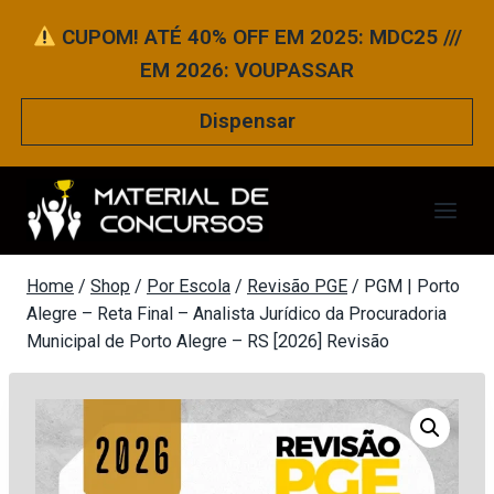
Pular
CUPOM! ATÉ 40% OFF EM 2025: MDC25 ///
para
EM 2026: VOUPASSAR
o
Conteúdo
Dispensar
Home
/
Shop
/
Por Escola
/
Revisão PGE
/
PGM | Porto
Alegre – Reta Final – Analista Jurídico da Procuradoria
Municipal de Porto Alegre – RS [2026] Revisão