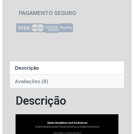
R$ 174,25.
R$ 58,65.
Porto
PAGAMENTO SEGURO
Alegre
-
Reta
Final
-
Analista
Descrição
Jurídico
da
Avaliações (8)
Procuradoria
Descrição
Municipal
de
Porto
Alegre
-