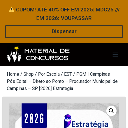
Pular
CUPOM! ATÉ 40% OFF EM 2025: MDC25 ///
para
EM 2026: VOUPASSAR
o
Conteúdo
Dispensar
Home
/
Shop
/
Por Escola
/
EST
/
PGM | Campinas –
Pós Edital – Direto ao Ponto – Procurador Municipal de
Campinas – SP [2026] Estrategia