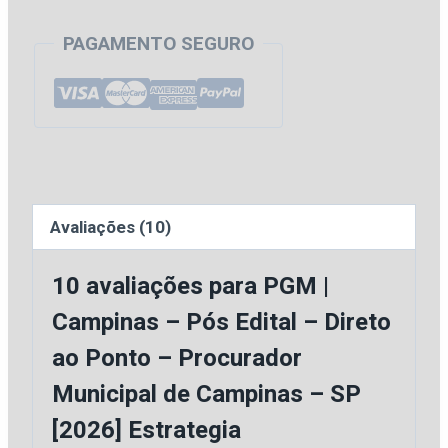
R$ 207,70.
R$ 83,30.
Campinas
PAGAMENTO SEGURO
-
Pós
Edital
-
Direto
ao
Avaliações (10)
Ponto
-
10 avaliações para
PGM |
Procurador
Campinas – Pós Edital – Direto
Municipal
ao Ponto – Procurador
de
Campinas
Municipal de Campinas – SP
-
[2026] Estrategia
SP