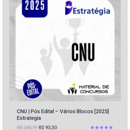
CNU | Pós Edital – Vários Blocos [2025]
Estrategia
O
O
R$
230,79
R$
93,50