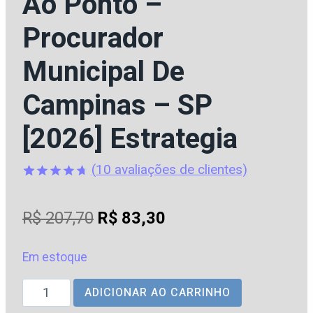
Ao Ponto –
Procurador
Municipal De
Campinas – SP
[2026] Estrategia
(
10
avaliações de clientes)
Avaliado
10
como
4.70
O
O
R$
207,70
R$
83,30
de 5, com
baseado
preço
preço
em
avaliações
Em estoque
original
atual
de clientes
PGM
ADICIONAR AO CARRINHO
era:
é:
|