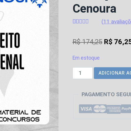
Cenoura
(
11
avaliaçõ
Avaliado
11
como
4.91
O
R$
174,25
R$
76,2
de 5, com
baseado em
preço
avaliações
de clientes
Em estoque
original
Curso
ADICIONAR A
era:
de
R$ 174,2
Direito
PAGAMENTO SEGU
Processual
Penal
[2026]
Plataforma