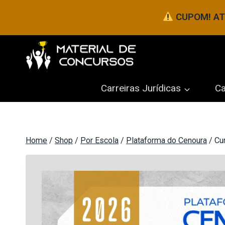
Pular
CUPOM! ATÉ
para
o
Conteúdo
Carreiras Jurídicas
Ca
Home
/
Shop
/
Por Escola
/
Plataforma do Cenoura
/
Cu