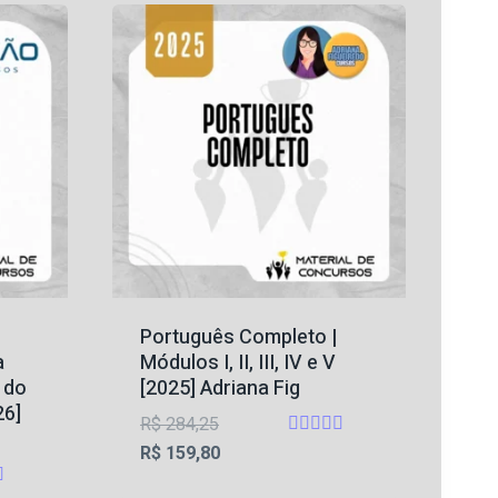
Português Completo |
a
Módulos I, II, III, IV e V
o do
[2025] Adriana Fig
26]
O
R$
284,25
Avaliação
preço
O
R$
159,80
4.75
original
preço
de 5