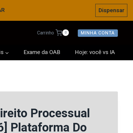
AR
Dispensar
MINHA CONTA
Carrinho
0
is
Exame da OAB
Hoje: você vs IA
ireito Processual
6] Plataforma Do