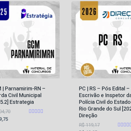
 | Parnamirim-RN –
PC | RS – Pós Edital –
da Civil Municipal
Escrivão e Inspetor d
5.2] Estrategia
Polícia Civil do Estad
Rio Grande do Sul [20
O
04,70
Direção
Avaliação
O
preço
9,75
4.67
O
R$
119,17
preço
original
de 5