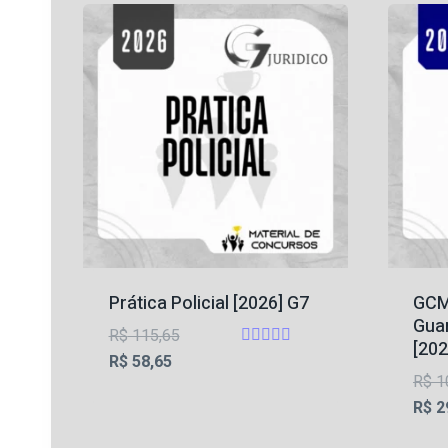
Prática Policial [2026] G7
GCM
Guar
O
R$
115,65
[202
Avaliação
O
preço
R$
58,65
4.56
R$
1
preço
original
de 5
R$
2
atual
era:
é:
R$ 115,65.