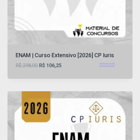
ENAM | Curso Extensivo [2026] CP Iuris
O
O
R$
298,00
R$
106,25
Avaliação
preço
preço
4.55
original
atual
de 5
era:
é:
R$ 298,00.
R$ 106,25.