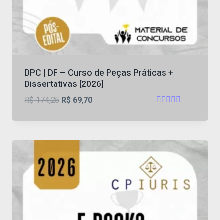
DPC | DF – Curso de Peças Práticas +
Dissertativas [2026]
O
O
R$
174,25
R$
69,70
Avaliação
preço
preço
4.73
original
atual
de 5
era:
é:
R$ 174,25.
R$ 69,70.