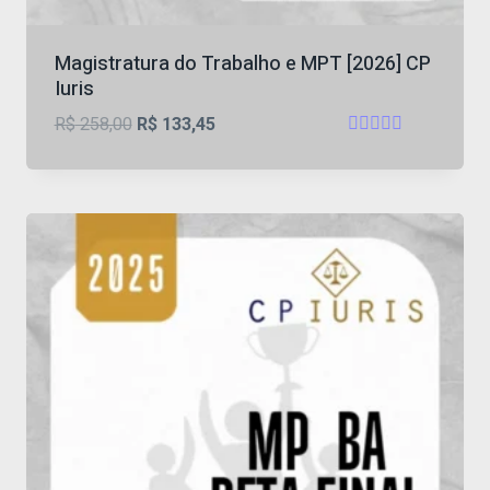
Magistratura do Trabalho e MPT [2026] CP
Iuris
O
O
R$
258,00
R$
133,45
Avaliação
preço
preço
4.65
original
atual
de 5
era:
é:
R$ 258,00.
R$ 133,45.