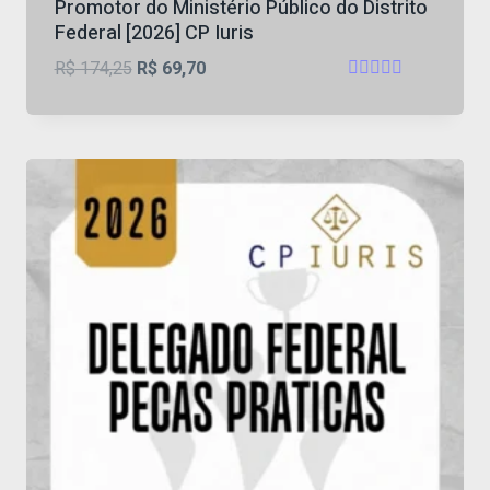
Promotor do Ministério Público do Distrito
Federal [2026] CP Iuris
O
O
R$
174,25
R$
69,70
Avaliação
preço
preço
4.64
original
atual
de 5
era:
é:
R$ 174,25.
R$ 69,70.