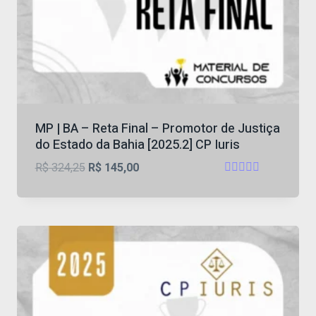
MP | BA – Reta Final – Promotor de Justiça
do Estado da Bahia [2025.2] CP Iuris
O
O
R$
324,25
R$
145,00
Avaliação
preço
preço
5
original
atual
de 5
era:
é:
R$ 324,25.
R$ 145,00.