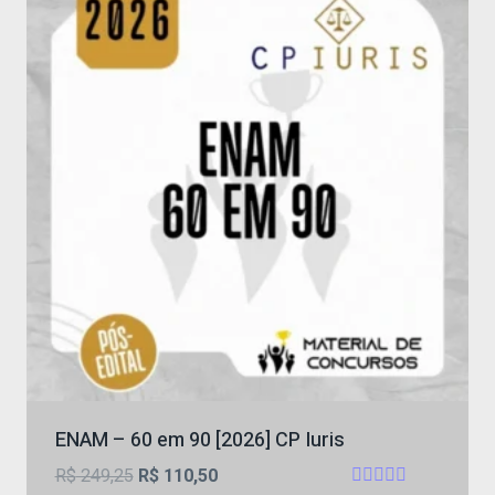
ENAM – 60 em 90 [2026] CP Iuris
O
O
R$
249,25
R$
110,50