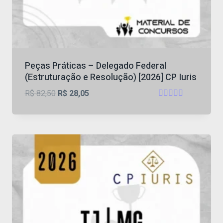
Peças Práticas – Delegado Federal
(Estruturação e Resolução) [2026] CP Iuris
O
O
R$
82,50
R$
28,05
Avaliação
preço
preço
4.53
original
atual
de 5
era:
é:
R$ 82,50.
R$ 28,05.