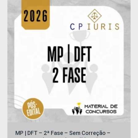
R$ 249,25.
R$ 112,20.
MP | DFT – 2ª Fase – Sem Correção –