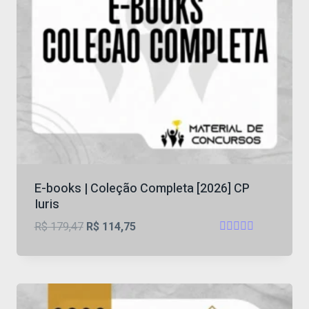
E-books | Coleção Completa [2026] CP
Iuris
O
O
R$
179,47
R$
114,75
Avaliação
preço
preço
4.6
original
atual
de 5
era:
é:
R$ 179,47.
R$ 114,75.