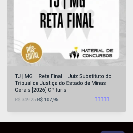
TJ | MG – Reta Final – Juiz Substituto do
Tribual de Justiça do Estado de Minas
Gerais [2026] CP Iuris
O
O
R$
349,25
R$
107,95
Avaliação
preço
preço
4.82
original
atual
de 5
era:
é:
R$ 349,25.
R$ 107,95.