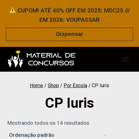
Pular
CUPOM! ATÉ 40% OFF EM 2025: MDC25 ///
para
EM 2026: VOUPASSAR
o
Conteúdo
Dispensar
Home
/
Shop
/
Por Escola
/
CP Iuris
CP Iuris
Mostrando todos os 14 resultados