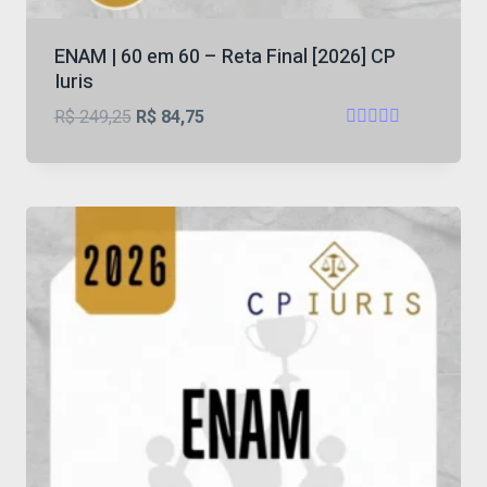
ENAM | 60 em 60 – Reta Final [2026] CP
Iuris
O
O
R$
249,25
R$
84,75
Avaliação
preço
preço
4.38
original
atual
de 5
era:
é:
R$ 249,25.
R$ 84,75.