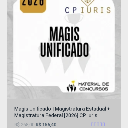
Magis Unificado | Magistratura Estadual +
Magistratura Federal [2026] CP Iuris
O
O
R$
268,00
R$
156,40