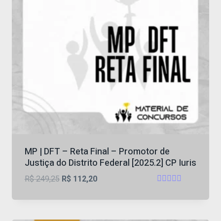
MP | DFT – Reta Final – Promotor de
Justiça do Distrito Federal [2025.2] CP Iuris
O
O
R$
249,25
R$
112,20
Avaliação
preço
preço
5.00
original
atual
de 5
era:
é: