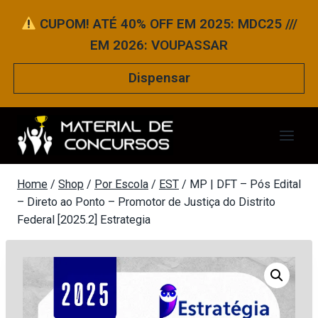
Pular
CUPOM! ATÉ 40% OFF EM 2025: MDC25 ///
para
EM 2026: VOUPASSAR
o
Conteúdo
Dispensar
Home
/
Shop
/
Por Escola
/
EST
/
MP | DFT – Pós Edital
– Direto ao Ponto – Promotor de Justiça do Distrito
Federal [2025.2] Estrategia