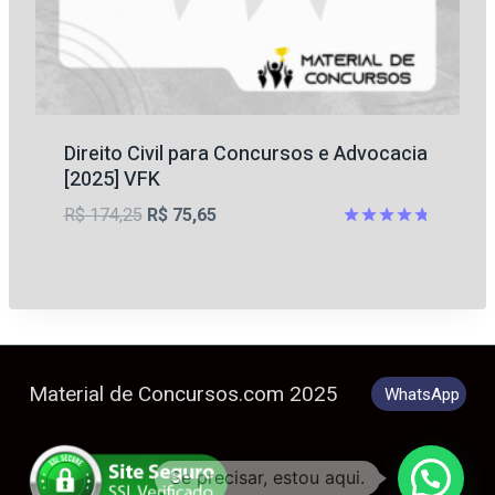
Direito Civil para Concursos e Advocacia
[2025] VFK
O
O
R$
174,25
R$
75,65
preço
preço
Avaliação
4.75
original
atual
de 5
era:
é:
R$ 174,25.
R$ 75,65.
Material de Concursos.com 2025
WhatsApp
Se precisar, estou aqui.