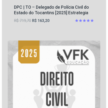
DPC | TO – Delegado de Polícia Civil do
Estado do Tocantins [2025] Estrategia
O
O
R$
719,70
R$
163,20
preço
preço
Avaliação
5
original
atual
de 5
era:
é:
R$ 719,70.
R$ 163,20.