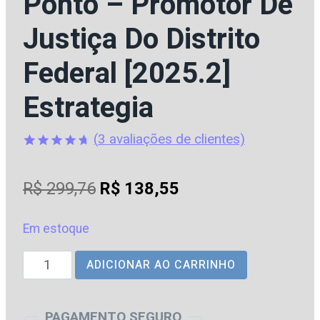
Ponto – Promotor De
Justiça Do Distrito
Federal [2025.2]
Estrategia
(
3
avaliações de clientes)
Avaliado
3
como
4.67
O
O
R$
299,76
R$
138,55
de 5, com
baseado
preço
preço
em
avaliações
Em estoque
original
atual
de clientes
MP
ADICIONAR AO CARRINHO
era:
é:
|
R$ 299,76.
R$ 138,55.
DFT
PAGAMENTO SEGURO