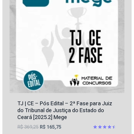
TJ | CE – Pós Edital – 2ª Fase para Juiz
do Tribunal de Justiça do Estado do
Ceará [2025.2] Mege
O
O
R$
369,25
R$
165,75