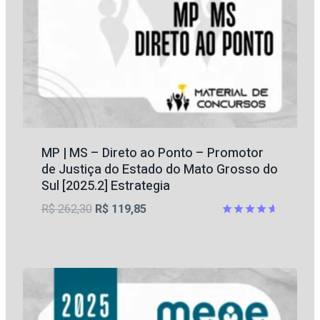
MP | MS – Direto ao Ponto – Promotor
de Justiça do Estado do Mato Grosso do
Sul [2025.2] Estrategia
O
O
R$
262,30
R$
119,85
preço
preço
Avaliação
4.6
original
atual
de 5
era:
é:
R$ 262,30.
R$ 119,85.