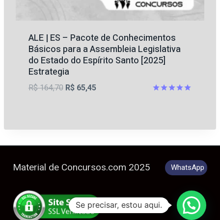
ALE | ES – Pacote de Conhecimentos
Básicos para a Assembleia Legislativa
do Estado do Espírito Santo [2025]
Estrategia
O
O
R$
164,70
R$
65,45
preço
preço
Avaliação
5
original
atual
de 5
era:
é:
R$ 164,70.
R$ 65,45.
Material de Concursos.com 2025
WhatsApp
Se precisar, estou aqui.