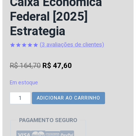
Caixa Econômica
Federal [2025]
Estrategia
(
3
avaliações de clientes)
Avaliado
3
como
5
de
O
O
R$
164,70
R$
47,60
5, com
baseado em
preço
preço
avaliações
de clientes
Em estoque
original
atual
CEF
ADICIONAR AO CARRINHO
era:
é:
|
R$ 164,70.
R$ 47,60.
Técnico
PAGAMENTO SEGURO
Bancário
Novo