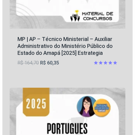
MP | AP – Técnico Ministerial – Auxiliar
Administrativo do Ministério Público do
Estado do Amapá [2025] Estrategia
O
O
R$
164,70
R$
60,35
preço
preço
Avaliação
5
original
atual
de 5
era:
é:
R$ 164,70.
R$ 60,35.