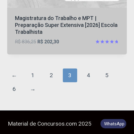
Magistratura do Trabalho e MPT |
Preparação Super Extensiva [2026] Escola
Trabalhista
O
O
R$
836,25
R$
202,30
preço
preço
Avaliação
4.71
original
atual
de 5
era:
é:
R$ 836,25.
R$ 202,30.
←
1
2
3
4
5
6
→
Material de Concursos.com 2025
WhatsApp