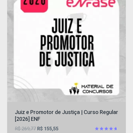
Juiz e Promotor de Justiça | Curso Regular
[2026] ENF
O
O
R$
269,77
R$
155,55