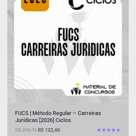
FUCS | Método Regular – Carreiras
Jurídicas [2026] Ciclos
O
O
R$
299,75
R$
122,40