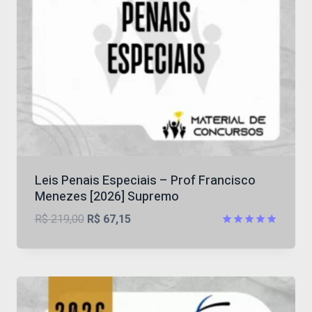
Leis Penais Especiais – Prof Francisco
Menezes [2026] Supremo
O
O
R$
219,00
R$
67,15
preço
preço
Avaliação
4.88
original
atual
de 5
era:
é:
R$ 219,00.
R$ 67,15.