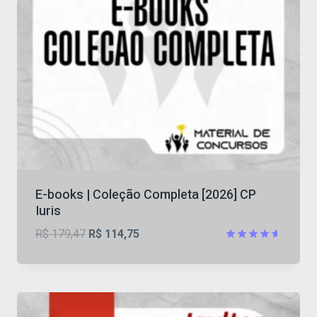
E-books | Coleção Completa [2026] CP
Iuris
O
O
R$
179,47
R$
114,75
preço
preço
Avaliação
4.6
original
atual
de 5
era:
é:
R$ 179,47.
R$ 114,75.