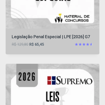
Legislação Penal Especial | LPE [2026] G7
O
O
R$
129,80
R$
65,45
preço
preço
Avaliação
4.56
original
atual
de 5
era:
é:
R$ 129,80.
R$ 65,45.