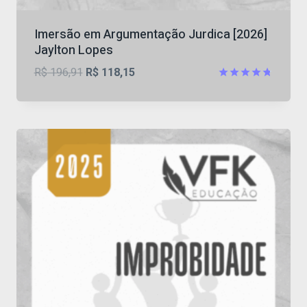
Imersão em Argumentação Jurdica [2026]
Jaylton Lopes
O
O
R$
196,91
R$
118,15
preço
preço
Avaliação
4.75
original
atual
de 5
era:
é:
R$ 196,91.
R$ 118,15.