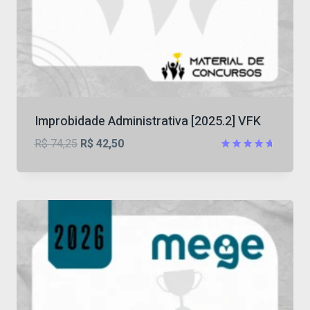
Improbidade Administrativa [2025.2] VFK
O
O
R$
74,25
R$
42,50
preço
preço
Avaliação
4.67
original
atual
de 5
era:
é:
R$ 74,25.
R$ 42,50.