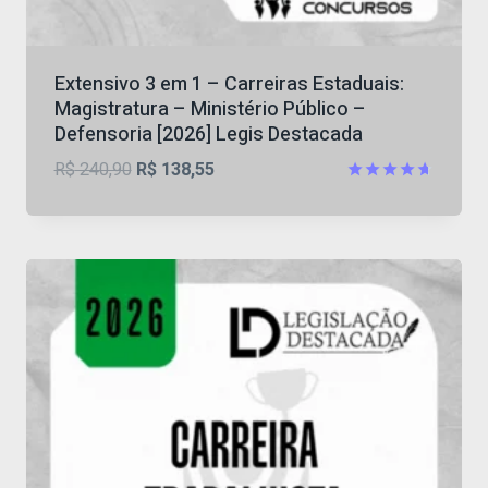
Extensivo 3 em 1 – Carreiras Estaduais:
Magistratura – Ministério Público –
Defensoria [2026] Legis Destacada
O
O
R$
240,90
R$
138,55
preço
preço
Avaliação
4.67
original
atual
de 5
era:
é:
R$ 240,90.
R$ 138,55.