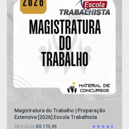
Magistratura do Trabalho | Preparação
Extensiva [2026] Escola Trabalhista
O
O
R$
674,25
R$
175,95