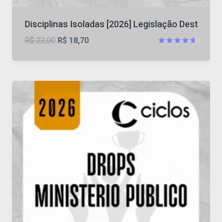
Disciplinas Isoladas [2026] Legislação Dest
O
O
R$
22,00
R$
18,70
preço
preço
Avaliação
4.67
original
atual
de 5
era:
é:
R$ 22,00.
R$ 18,70.