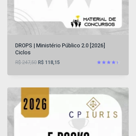
DROPS | Ministério Público 2.0 [2026]
Ciclos
O
O
R$
247,50
R$
118,15
preço
preço
Avaliação
4.38
original
atual
de 5
era:
é:
R$ 247,50.
R$ 118,15.