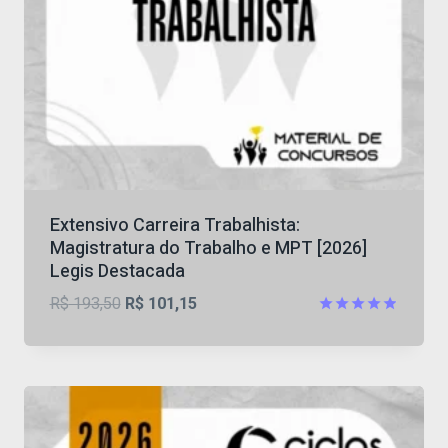
Extensivo Carreira Trabalhista:
Magistratura do Trabalho e MPT [2026]
Legis Destacada
O
O
R$
193,50
R$
101,15
preço
preço
Avaliação
4.82
original
atual
de 5
era:
é:
R$ 193,50.
R$ 101,15.