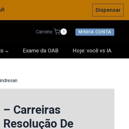
AR
Dispensar
MINHA CONTA
Carrinho
0
is
Exame da OAB
Hoje: você vs IA
Andresan
– Carreiras
– Resolução De