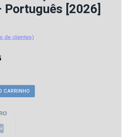
 Português [2026]
s de clientes)
O
5
preço
atual
O CARRINHO
é:
0.
R$ 75,65.
RO