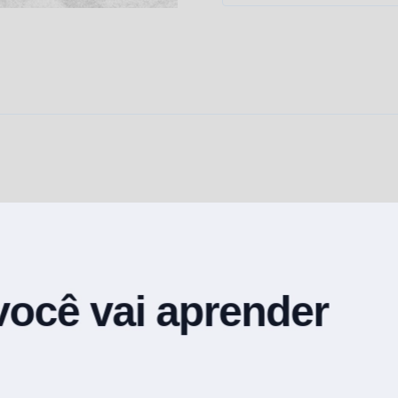
de
Questões
-
Português
[2026]
Andresan
quantidade