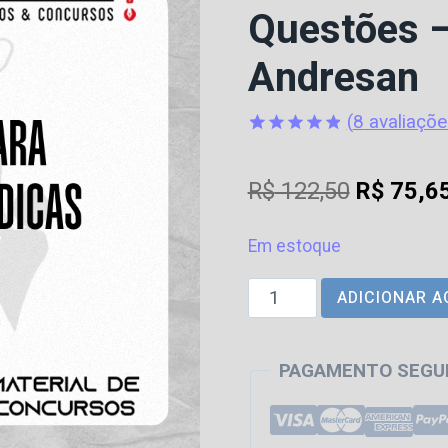
Questões –
Andresan
(
8
avaliaçõe
Avaliado
8
como
4.88
O
R$
122,50
R$
75,6
de 5, com
baseado
preço
em
avaliações
Em estoque
original
de clientes
CEBRASPE
ADICIONAR A
era:
-
R$ 122,5
Carreiras
PAGAMENTO SEGU
Jurídicas
-
Resolução