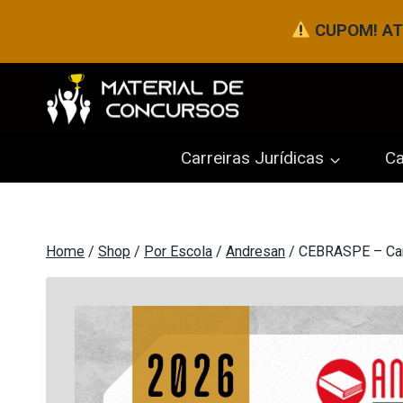
Pular
CUPOM! ATÉ
para
o
Conteúdo
Carreiras Jurídicas
Ca
Home
/
Shop
/
Por Escola
/
Andresan
/
CEBRASPE – Carr