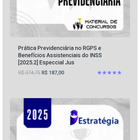
Prática Previdenciária no RGPS e
Benefícios Assistenciais do INSS
[2025.2] Especcial Jus
O
O
R$
374,75
R$
187,00
preço
preço
Avaliação
5.00
original
atual
de 5
era:
é:
R$ 374,75.
R$ 187,00.