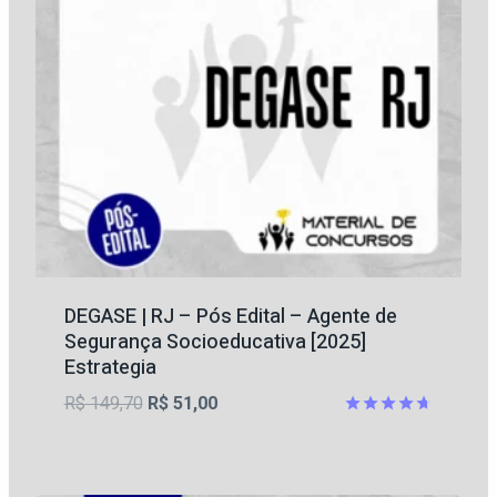
DEGASE | RJ – Pós Edital – Agente de
Segurança Socioeducativa [2025]
Estrategia
O
O
R$
149,70
R$
51,00
preço
preço
Avaliação
4.67
original
atual
de 5
era:
é: