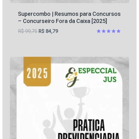
Supercombo | Resumos para Concursos
– Concurseiro Fora da Caixa [2025]
O
O
R$
99,75
R$
84,79
preço
preço
Avaliação
5
original
atual
de 5
era:
é:
R$ 99,75.
R$ 84,79.