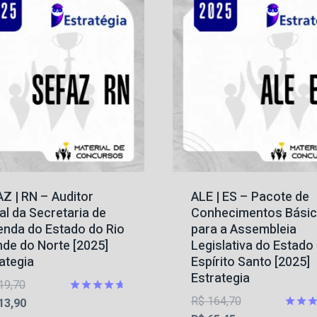
Z | RN – Auditor
ALE | ES – Pacote de
al da Secretaria de
Conhecimentos Bási
enda do Estado do Rio
para a Assembleia
de do Norte [2025]
Legislativa do Estado
ategia
Espírito Santo [2025]
Estrategia
O
19,70
O
R$
164,70
preço
O
Avaliação
13,90
4.67