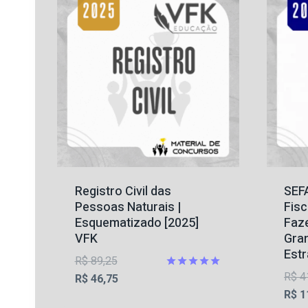
Registro Civil das
SEFA
Pessoas Naturais |
Fisc
Esquematizado [2025]
Faz
VFK
Gran
Estr
O
R$
89,25
R$
4
preço
O
Avaliação
R$
46,75
5
R$
1
original
preço
de 5