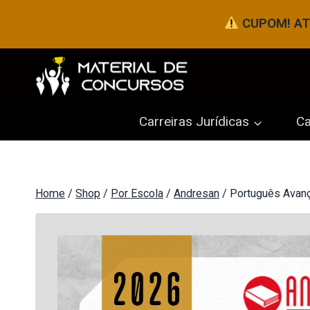
Pular
CUPOM! ATÉ
para
o
Conteúdo
Carreiras Jurídicas
Ca
Home
/
Shop
/
Por Escola
/
Andresan
/
Português Avan