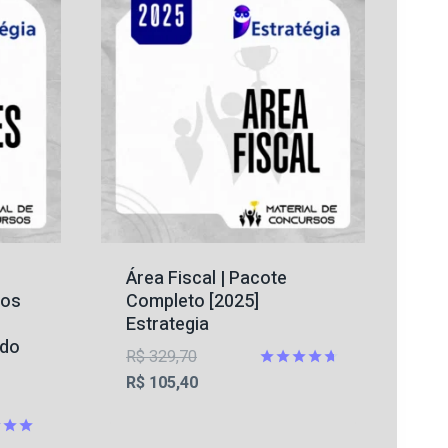
Área Fiscal | Pacote
cos
Completo [2025]
Estrategia
 do
O
R$
329,70
preço
O
Avaliação
R$
105,40
4.67
original
preço
de 5
era:
atual