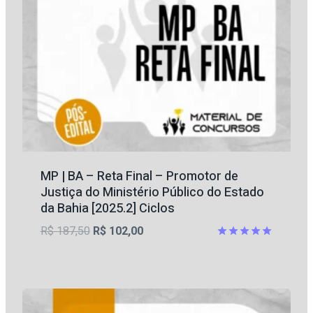
MP | BA – Reta Final – Promotor de
Justiça do Ministério Público do Estado
da Bahia [2025.2] Ciclos
O
O
R$
187,50
R$
102,00
preço
preço
Avaliação
5.00
original
atual
de 5
era:
é:
R$ 187,50.
R$ 102,00.