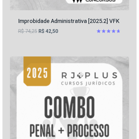
Improbidade Administrativa [2025.2] VFK
O
O
R$
74,25
R$
42,50
preço
preço
Avaliação
4.67
original
atual
de 5
era:
é:
R$ 74,25.
R$ 42,50.