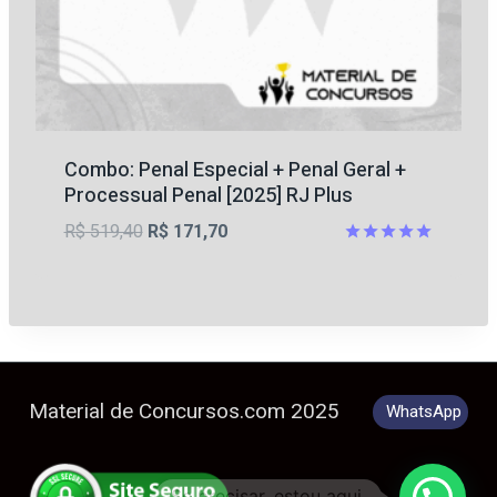
Combo: Penal Especial + Penal Geral +
Processual Penal [2025] RJ Plus
O
O
R$
519,40
R$
171,70
preço
preço
Avaliação
5
original
atual
de 5
era:
é:
R$ 519,40.
R$ 171,70.
Material de Concursos.com 2025
WhatsApp