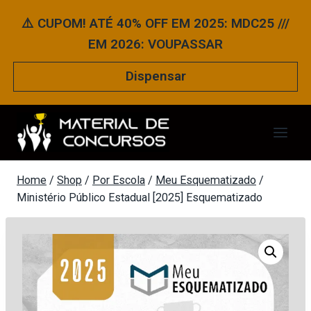
Pular
⚠️ CUPOM! ATÉ 40% OFF EM 2025: MDC25 ///
para
EM 2026: VOUPASSAR
o
Conteúdo
Dispensar
Home
/
Shop
/
Por Escola
/
Meu Esquematizado
/
Ministério Público Estadual [2025] Esquematizado