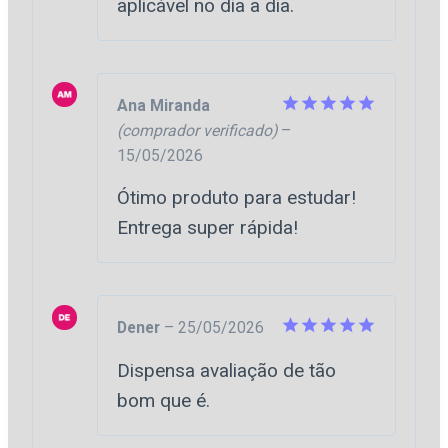
aplicável no dia a dia.
Ana Miranda
(comprador verificado)
–
Avaliação
5
de 5
15/05/2026
Ótimo produto para estudar!
Entrega super rápida!
Dener
–
25/05/2026
Avaliação
5
Dispensa avaliação de tão
de 5
bom que é.