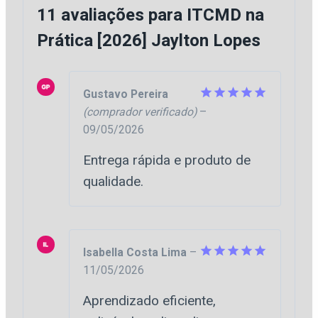
11 avaliações para
ITCMD na
Prática [2026] Jaylton Lopes
Gustavo Pereira
(comprador verificado)
–
Avaliação
5
de 5
09/05/2026
Entrega rápida e produto de
qualidade.
Isabella Costa Lima
–
11/05/2026
Avaliação
5
de 5
Aprendizado eficiente,