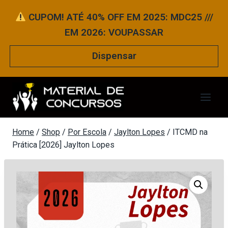
Pular
CUPOM! ATÉ 40% OFF EM 2025: MDC25 ///
para
EM 2026: VOUPASSAR
o
Conteúdo
Dispensar
Home
/
Shop
/
Por Escola
/
Jaylton Lopes
/
ITCMD na
Prática [2026] Jaylton Lopes