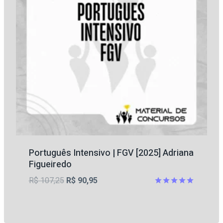
Português Intensivo | FGV [2025] Adriana
Figueiredo
O
O
R$
107,25
R$
90,95
preço
preço
Avaliação
5.00
original
atual
de 5
era:
é: