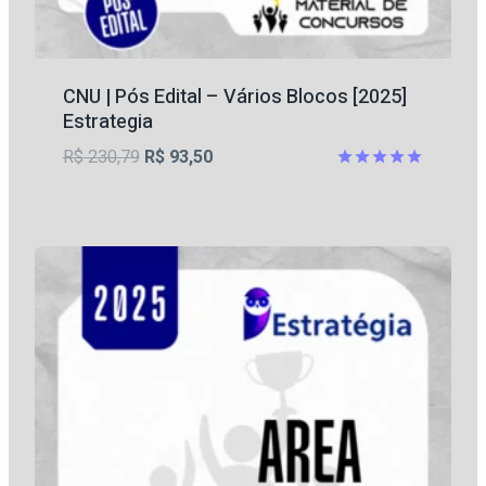
CNU | Pós Edital – Vários Blocos [2025]
Estrategia
O
O
R$
230,79
R$
93,50
preço
preço
Avaliação
5
original
atual
de 5
era:
é:
R$ 230,79.
R$ 93,50.