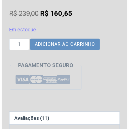
Avaliado
11
como
4.73
O
O
R$
239,00
R$
160,65
de 5, com
baseado
preço
preço
em
avaliações
Em estoque
original
atual
de clientes
ITCMD
ADICIONAR AO CARRINHO
era:
é:
na
R$ 239,00.
R$ 160,65.
Prática
PAGAMENTO SEGURO
[2026]
Jaylton
Lopes
quantidade
Avaliações (11)