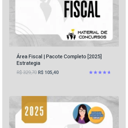
Área Fiscal | Pacote Completo [2025]
Estrategia
O
O
R$
329,70
R$
105,40
preço
preço
Avaliação
4.67
original
atual
de 5
era:
é:
R$ 329,70.
R$ 105,40.