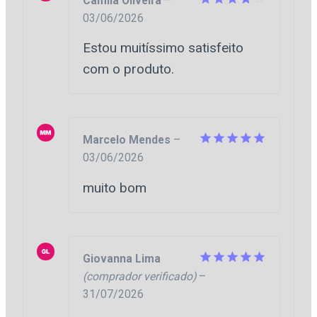
Camila Oliveira
–
03/06/2026
Avaliação
4
de 5
Estou muitíssimo satisfeito
com o produto.
Marcelo Mendes
–
03/06/2026
Avaliação
5
de 5
muito bom
Giovanna Lima
(comprador verificado)
–
Avaliação
5
de 5
31/07/2026