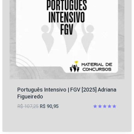
Português Intensivo | FGV [2025] Adriana
Figueiredo
O
O
R$
107,25
R$
90,95
preço
preço
Avaliação
5.00
original
atual
de 5
era:
é: