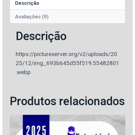
Descrição
quantidade
Avaliações (9)
Descrição
https://pictureserver.org/v2/uploads/20
25/12/img_693b645d55f519.55482801
.webp
Produtos relacionados