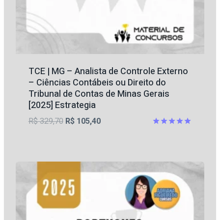
TCE | MG – Analista de Controle Externo
– Ciências Contábeis ou Direito do
Tribunal de Contas de Minas Gerais
[2025] Estrategia
O
O
R$
329,70
R$
105,40
preço
preço
Avaliação
5
original
atual
de 5
era:
é:
R$ 329,70.
R$ 105,40.