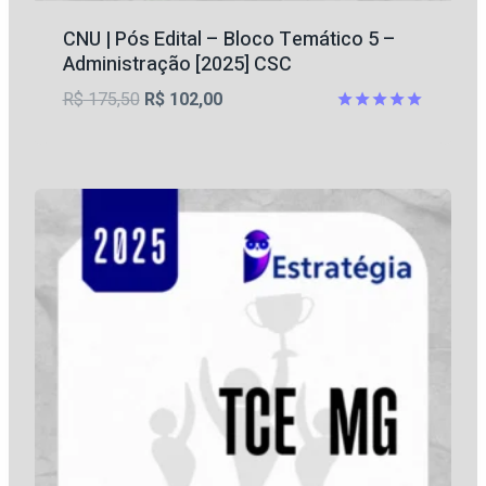
CNU | Pós Edital – Bloco Temático 5 –
Administração [2025] CSC
O
O
R$
175,50
R$
102,00
preço
preço
Avaliação
5
original
atual
de 5
era:
é:
R$ 175,50.
R$ 102,00.