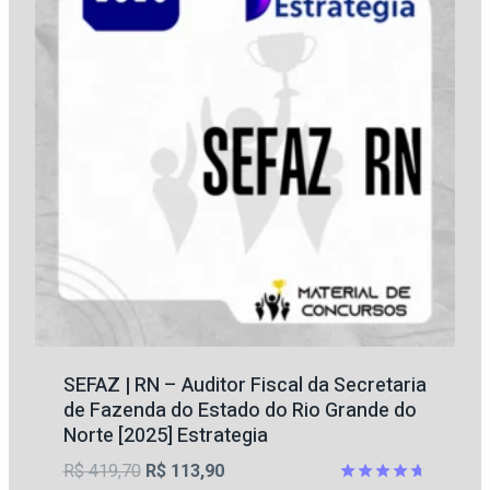
SEFAZ | RN – Auditor Fiscal da Secretaria
de Fazenda do Estado do Rio Grande do
Norte [2025] Estrategia
O
O
R$
419,70
R$
113,90