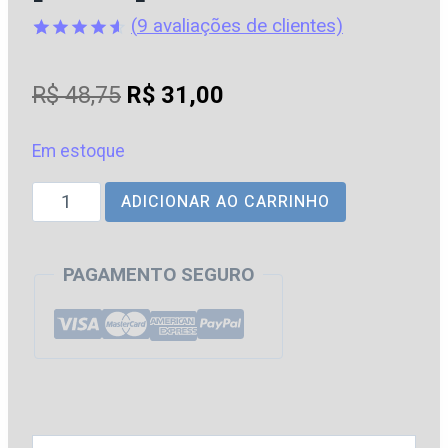
(
9
avaliações de clientes)
Avaliado
9
como
O
O
R$
48,75
R$
31,00
4.56
de
5, com
preço
preço
baseado
em
Em estoque
original
atual
avaliações
de clientes
FCC
ADICIONAR AO CARRINHO
era:
é:
|
R$ 48,75.
R$ 31,00.
Resolução
PAGAMENTO SEGURO
de
Questões
por
Prova
[2026]
Andresan