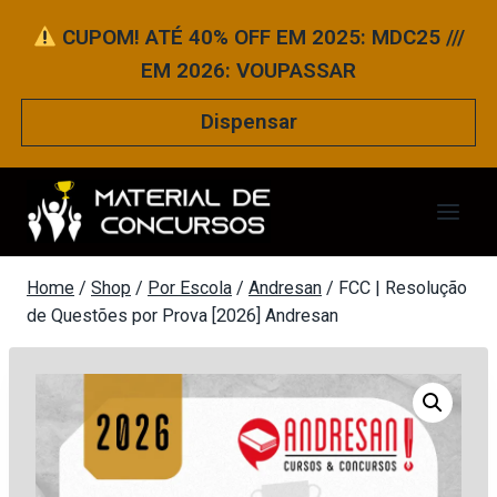
Pular
CUPOM! ATÉ 40% OFF EM 2025: MDC25 ///
para
EM 2026: VOUPASSAR
o
Conteúdo
Dispensar
Home
/
Shop
/
Por Escola
/
Andresan
/
FCC | Resolução
de Questões por Prova [2026] Andresan