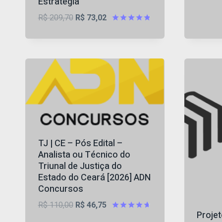
Estrategia
O
O
R$
209,70
R$
73,02
preço
preço
Avaliação
4.75
original
atual
de 5
era:
é:
R$ 209,70.
R$ 73,02.
TJ | CE – Pós Edital –
Analista ou Técnico do
Triunal de Justiça do
Estado do Ceará [2026] ADN
Concursos
O
O
R$
110,00
R$
46,75
Proje
preço
preço
Avaliação