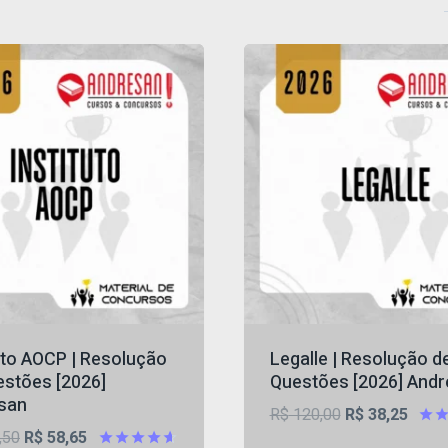
uto AOCP | Resolução
Legalle | Resolução d
estões [2026]
Questões [2026] And
san
O
O
R$
120,00
R$
38,25
O
O
,50
R$
58,65
preço
preço
Aval