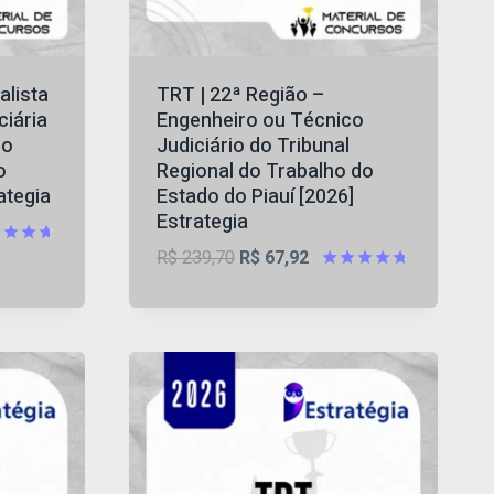
alista
TRT | 22ª Região –
ciária
Engenheiro ou Técnico
do
Judiciário do Tribunal
o
Regional do Trabalho do
ategia
Estado do Piauí [2026]
Estrategia
O
O
R$
239,70
R$
67,92
iação
preço
preço
Avaliação
5
4.75
original
atual
de 5
era:
é:
R$ 239,70.
R$ 67,92.