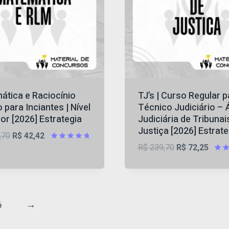
ática e Raciocínio
TJ’s | Curso Regular p
 para Inciantes | Nível
Técnico Judiciário – 
or [2026] Estrategia
Judiciária de Tribunai
Justiça [2026] Estrate
O
O
,70
R$
42,42
O
O
R$
239,70
R$
72,25
preço
preço
Avaliação
4.75
preço
preço
Aval
original
atual
de 5
4.83
original
atual
era:
é:
de 
era:
é:
R$ 149,70.
R$ 42,42.
R$ 239,70.
R$ 72
6
→