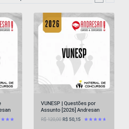
e
VUNESP | Questões por
resan
Assunto [2026] Andresan
O
O
R$
120,00
R$
50,15
preço
preço
iação
Avaliação