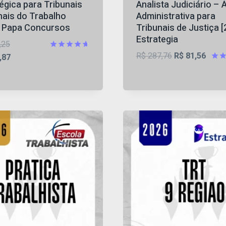
égica para Tribunais
Analista Judiciário – 
nais do Trabalho
Administrativa para
] Papa Concursos
Tribunais de Justiça [
Estrategia
O
,25
O
O
R$
287,76
R$
81,56
preço
O
Avaliação
,87
4.65
preço
preço
Aval
original
preço
de 5
4.65
original
atual
era:
atual
de 
era:
é:
R$ 417,25.
é:
R$ 287,76.
R$ 81
R$ 141,87.