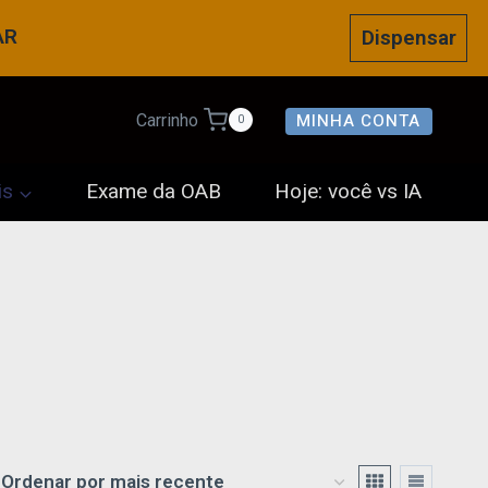
AR
Dispensar
MINHA CONTA
Carrinho
0
is
Exame da OAB
Hoje: você vs IA