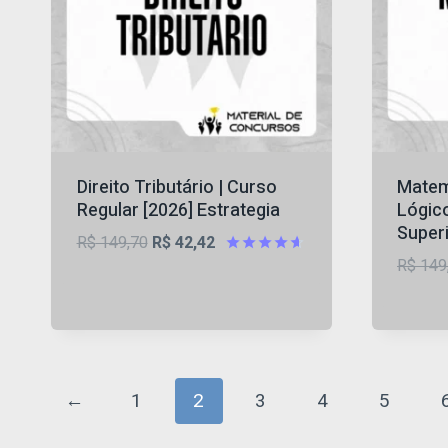
Direito Tributário | Curso
Matem
Regular [2026] Estrategia
Lógico
Superi
O
O
R$
149,70
R$
42,42
R$
149
preço
preço
Avaliação
4.58
original
atual
de 5
era:
é:
R$ 149,70.
R$ 42,42.
←
1
2
3
4
5