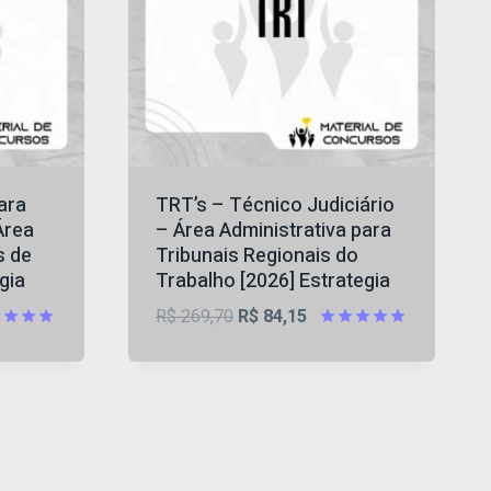
ara
TRT’s – Técnico Judiciário
Área
– Área Administrativa para
s de
Tribunais Regionais do
gia
Trabalho [2026] Estrategia
O
O
R$
269,70
R$
84,15
preço
preço
iação
Avaliação
4.92
original
atual
5
de 5
era:
é:
,25.
R$ 269,70.
R$ 84,15.