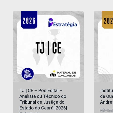
por
mais
recente
TJ | CE – Pós Edital –
Instit
Analista ou Técnico do
de Qu
Tribunal de Justiça do
Andre
Estado do Ceará [2026]
R$
122