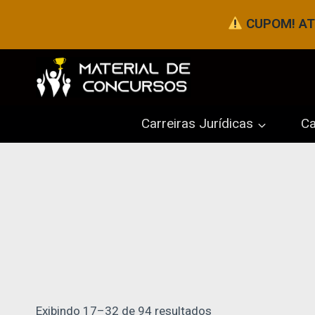
Pular
CUPOM! ATÉ
para
o
Conteúdo
Carreiras Jurídicas
Ca
Classificado
Exibindo 17–32 de 94 resultados