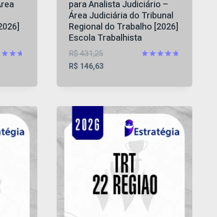
Área
para Analista Judiciário –
Área Judiciária do Tribunal
2026]
Regional do Trabalho [2026]
Escola Trabalhista
O
R$
431,25
preço
O
iação
Avaliação
R$
146,63
4.77
original
preço
5
de 5
era:
atual
,56.
R$ 431,25.
é:
R$ 146,63.