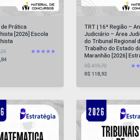
de Prática
TRT | 16ª Região – An
hista [2026] Escola
Judiciário – Área Judi
hista
do Tribunal Regional 
Trabalho do Estado d
O
,25
Maranhão [2026] Estr
preço
O
Avaliação
,84
4.73
O
R$
419,70
original
preço
de 5
preço
O
Aval
R$
118,92
era:
atual
4.63
original
preço
R$ 364,25.
é:
de 
era:
atual
R$ 123,84.
R$ 419,70.
é:
R$ 118,92.