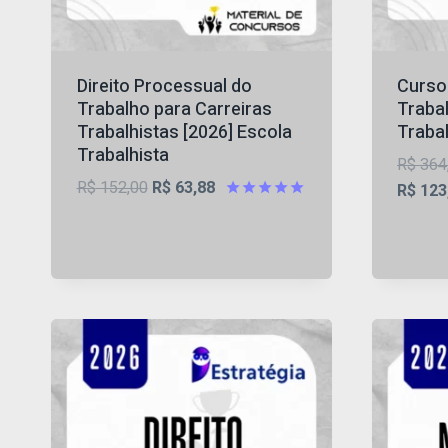
Direito Processual do
Curso 
Trabalho para Carreiras
Trabal
Trabalhistas [2026] Escola
Trabal
Trabalhista
R$
364
O
O
R$
152,00
R$
63,88
R$
123
preço
preço
Avaliação
4.87
original
atual
de 5
era:
é:
R$ 152,00.
R$ 63,88.