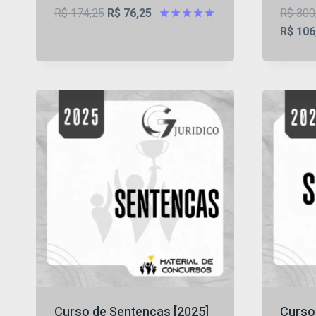
O
O
R$
174,25
R$
76,25
R$
300
preço
preço
Avaliação
R$
106
4.91
original
atual
de 5
era:
é:
R$ 174,25.
R$ 76,25.
Curso de Sentenças [2025]
Curso