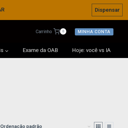
AR
Dispensar
MINHA CONTA
Carrinho
0
is
Exame da OAB
Hoje: você vs IA