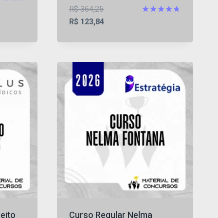
O
R$
364,25
iação
preço
O
Avaliação
R$
123,84
5
4.73
original
preço
de 5
era:
atual
05.
R$ 364,25.
é:
R$ 123,84.
eito
Curso Regular Nelma