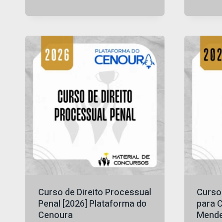
preço
preço
Avaliação
4.6
original
atual
de 5
era:
é:
R$ 79,25.
R$ 32,30.
Curso de Direito Processual
Curso 
Penal [2026] Plataforma do
para 
Cenoura
Mende