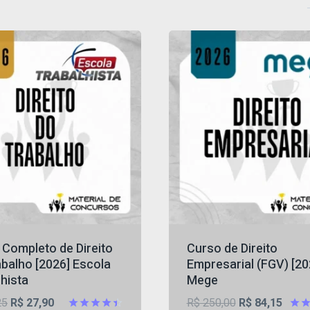
 Completo de Direito
Curso de Direito
balho [2026] Escola
Empresarial (FGV) [20
hista
Mege
O
O
O
O
25
R$
27,90
R$
250,00
R$
84,15