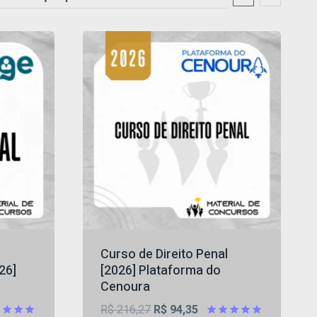
Curso de Direito Penal
26]
[2026] Plataforma do
Cenoura
O
O
R$
216,27
R$
94,35