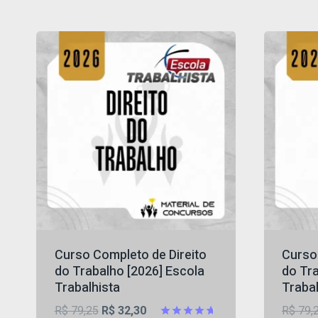
Curso Completo de Direito
Curso
do Trabalho [2026] Escola
do Tra
Trabalhista
Trabal
O
O
R$
79,25
R$
32,30
R$
79,