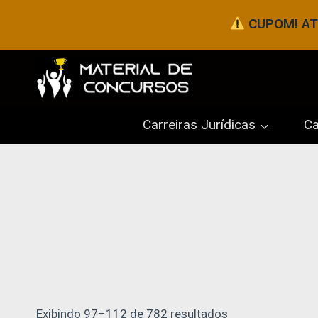
Pular
CUPOM! ATÉ
para
o
Conteúdo
Carreiras Jurídicas
Ca
Exibindo 97–112 de 782 resultados