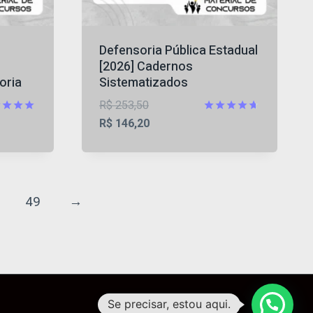
Defensoria Pública Estadual
[2026] Cadernos
oria
Sistematizados
O
R$
253,50
preço
O
iação
Avaliação
R$
146,20
4.63
original
preço
5
de 5
era:
atual
R$ 253,50.
é:
R$ 146,20.
49
→
Se precisar, estou aqui.