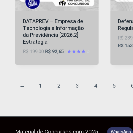
DATAPREV – Empresa de
Defen
Tecnologia e Informação
Regula
da Previdência [2026.2]
R$
239
Estrategia
R$
153
O
O
R$
199,00
R$
92,65
preço
preço
Avaliação
4
original
atual
de 5
era:
é:
R$ 199,00.
R$ 92,65.
←
1
2
3
4
5
Material de Concursos.com 2025
WhatsApp