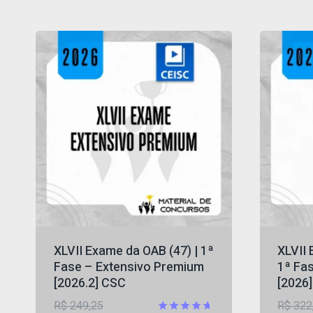
XLVII Exame da OAB (47) | 1ª
XLVII 
Fase – Extensivo Premium
1ª Fas
[2026.2] CSC
[2026
O
R$
249,25
R$
322