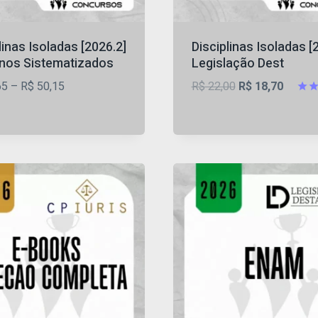
linas Isoladas [2026.2]
Disciplinas Isoladas [
nos Sistematizados
Legislação Dest
Faixa
O
O
65
–
R$
50,15
R$
22,00
R$
18,70
de
preço
preço
Aval
4.67
preço:
original
atual
de 
R$ 24,65
era:
é:
através
R$ 22,00.
R$ 18,
R$ 50,15