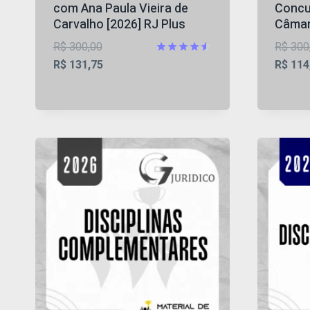
com Ana Paula Vieira de
Concu
Carvalho [2026] RJ Plus
Câmar
O
R$
300,00
R$
300
preço
O
Avaliação
R$
131,75
R$
114
4.5
original
preço
de 5
era:
atual
R$ 300,00.
é:
R$ 131,75.