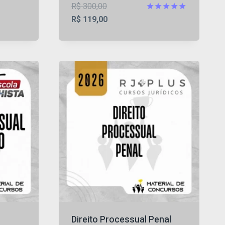
O
R$
300,00
iação
preço
O
Avaliação
R$
119,00
5
4.88
original
preço
de 5
era:
atual
R$ 300,00.
é:
R$ 119,00.
Direito Processual Penal