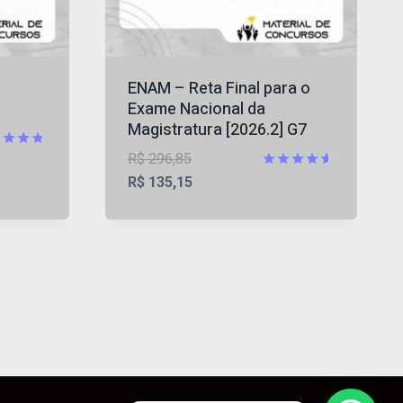
ENAM – Reta Final para o
Exame Nacional da
Magistratura [2026.2] G7
O
R$
296,85
iação
preço
O
Avaliação
R$
135,15
5
4.57
original
preço
de 5
era:
atual
,60.
R$ 296,85.
é:
R$ 135,15.