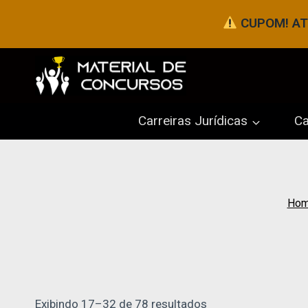
Pular
CUPOM! ATÉ
para
o
Conteúdo
Carreiras Jurídicas
Ca
Ho
Exibindo 17–32 de 78 resultados