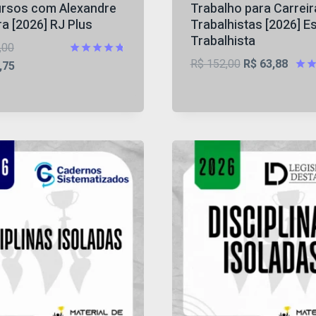
rsos com Alexandre
Trabalho para Carreir
a [2026] RJ Plus
Trabalhistas [2026] E
Trabalhista
O
,00
O
O
R$
152,00
R$
63,88
preço
O
Avaliação
,75
4.75
preço
preço
Aval
original
preço
de 5
4.87
original
atual
era:
atual
de 
era:
é:
R$ 300,00.
é:
R$ 152,00.
R$ 63
R$ 114,75.