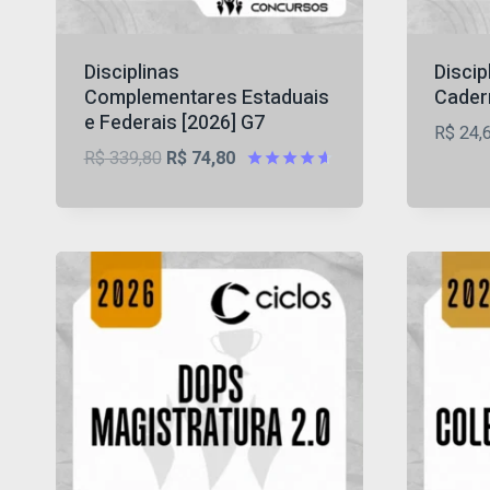
Disciplinas
Discip
Complementares Estaduais
Cader
e Federais [2026] G7
R$
24,
O
O
R$
339,80
R$
74,80
preço
preço
Avaliação
4.56
original
atual
de 5
era:
é:
R$ 339,80.
R$ 74,80.