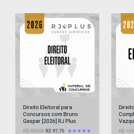
Direito Eleitoral para
Direit
Concursos com Bruno
Compl
Gaspar [2026] RJ Plus
Vazque
O
O
R$
300,00
R$
97,75
R$
131