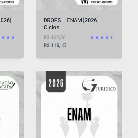
2026]
DROPS – ENAM [2026]
Ciclos
O
R$
162,50
preço
O
iação
Avaliação
R$
118,15
4.62
original
preço
5
de 5
era:
atual
70.
R$ 162,50.
é:
R$ 118,15.