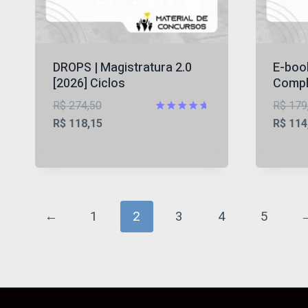
DROPS | Magistratura 2.0
E-boo
[2026] Ciclos
Comple
O
R$
274,50
R$
179
preço
O
Avaliação
R$
118,15
R$
114
4.62
original
preço
de 5
era:
atual
R$ 274,50.
é:
R$ 118,15.
←
1
2
3
4
5