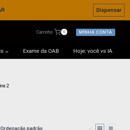
AR
Dispensar
MINHA CONTA
Carrinho
0
is
Exame da OAB
Hoje: você vs IA
ina 2