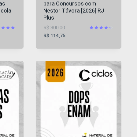
as
para Concursos com
scola
Nestor Távora [2026] RJ
Plus
O
R$
300,00
preço
O
iação
Avaliação
R$
114,75
4.38
original
preço
5
de 5
era:
atual
,88.
R$ 300,00.
é:
R$ 114,75.