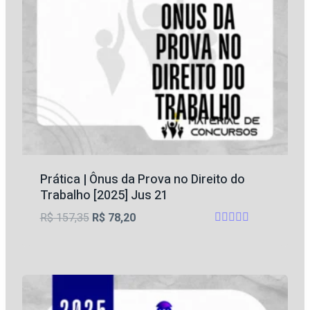
Prática | Ônus da Prova no Direito do
Trabalho [2025] Jus 21
O
O
R$
157,35
R$
78,20
Avaliação
preço
preço
4.60
original
atual
de 5
era:
é:
R$ 157,35.
R$ 78,20.