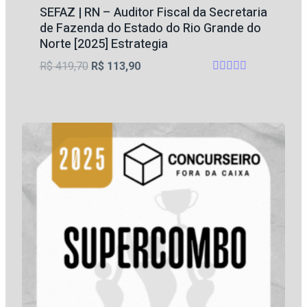
SEFAZ | RN – Auditor Fiscal da Secretaria
de Fazenda do Estado do Rio Grande do
Norte [2025] Estrategia
O
O
R$
419,70
R$
113,90
Avaliação
preço
preço
4.67
original
atual
de 5
era:
é:
R$ 419,70.
R$ 113,90.