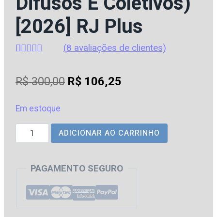
Difusos E Coletivos)
[2026] RJ Plus
(
8
avaliações de clientes)
Avaliado
8
como
4.5
O
O
R$
300,00
R$
106,25
de 5, com
baseado
preço
preço
em
avaliações
Em estoque
original
atual
de clientes
Tutela
ADICIONAR AO CARRINHO
era:
é:
Coletiva
R$ 300,00.
R$ 106,25.
para
PAGAMENTO SEGURO
Concursos
(Direitos
Difusos