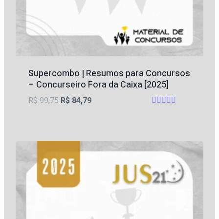
Supercombo | Resumos para Concursos
– Concurseiro Fora da Caixa [2025]
O
O
R$
99,75
R$
84,79
Avaliação
preço
preço
5
original
atual
de 5
era:
é:
R$ 99,75.
R$ 84,79.