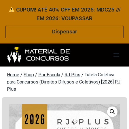
Pular
CUPOM! ATÉ 40% OFF EM 2025: MDC25 ///
para
EM 2026: VOUPASSAR
o
Conteúdo
Dispensar
Home
/
Shop
/
Por Escola
/
RJ Plus
/
Tutela Coletiva
para Concursos (Direitos Difusos e Coletivos) [2026] RJ
Plus