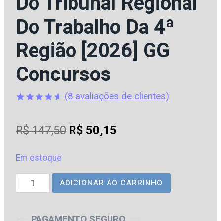
Do Tribunal Regional
Do Trabalho Da 4ª
Região [2026] GG
Concursos
(
8
avaliações de clientes)
Avaliado
8
como
O
O
R$
147,50
R$
50,15
4.63
de
5, com
preço
preço
baseado
em
Em estoque
original
atual
avaliações
de clientes
TRT
ADICIONAR AO CARRINHO
era:
é:
–
R$ 147,50.
R$ 50,15.
4ª
PAGAMENTO SEGURO