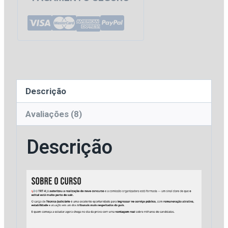
Região
|
Técnico
Judiciário
do
Tribunal
Descrição
Regional
do
Avaliações (8)
Trabalho
Descrição
da
4ª
Região
[2026]
GG
Concursos