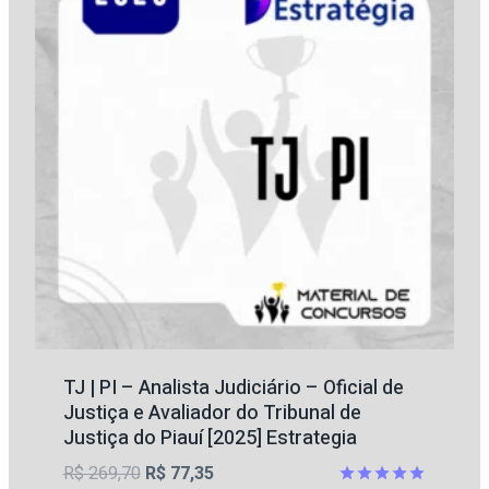
TJ | PI – Analista Judiciário – Oficial de
Justiça e Avaliador do Tribunal de
Justiça do Piauí [2025] Estrategia
O
O
R$
269,70
R$
77,35