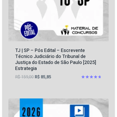
TJ | SP – Pós Edital – Escrevente
Técnico Judiciário do Tribunal de
Justiça do Estado de São Paulo [2025]
Estrategia
O
O
R$
159,00
R$
85,85
preço
preço
Avaliação
4.67
original
atual
de 5
era:
é:
R$ 159,00.
R$ 85,85.