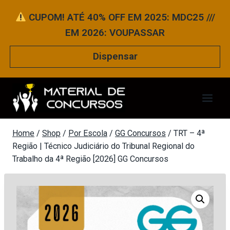
Pular
CUPOM! ATÉ 40% OFF EM 2025: MDC25 ///
para
EM 2026: VOUPASSAR
o
Conteúdo
Dispensar
Home
/
Shop
/
Por Escola
/
GG Concursos
/
TRT – 4ª
Região | Técnico Judiciário do Tribunal Regional do
Trabalho da 4ª Região [2026] GG Concursos