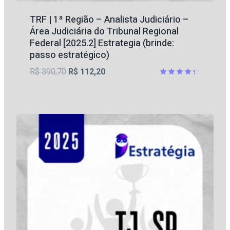
TRF | 1ª Região – Analista Judiciário –
Área Judiciária do Tribunal Regional
Federal [2025.2] Estrategia (brinde:
passo estratégico)
O
O
R$
390,70
R$
112,20
preço
preço
Avaliação
4.33
original
atual
de 5
era:
é:
R$ 390,70.
R$ 112,20.