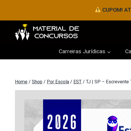
Pular
CUPOM! ATÉ
para
o
Conteúdo
Carreiras Jurídicas
Ca
Home
/
Shop
/
Por Escola
/
EST
/
TJ | SP – Escrevente 