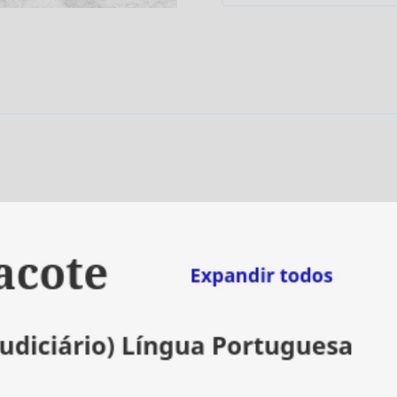
Judiciário
do
Tribunal
de
Justiça
do
Estado
de
São
Paulo
[2026]
Estrategia
quantidade