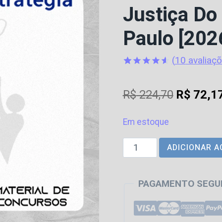
Justiça Do
Paulo [202
(
10
avaliaçõ
Avaliado
10
como
4.6
O
R$
224,70
R$
72,1
de 5, com
baseado
preço
em
avaliações
Em estoque
original
de clientes
TJ
ADICIONAR A
era:
|
R$ 224,7
SP
PAGAMENTO SEGU
-
Escrevente
Técnico