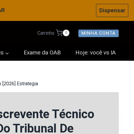
AR
Dispensar
MINHA CONTA
Carrinho
0
is
Exame da OAB
Hoje: você vs IA
 [2026] Estrategia
Escrevente Técnico
Do Tribunal De