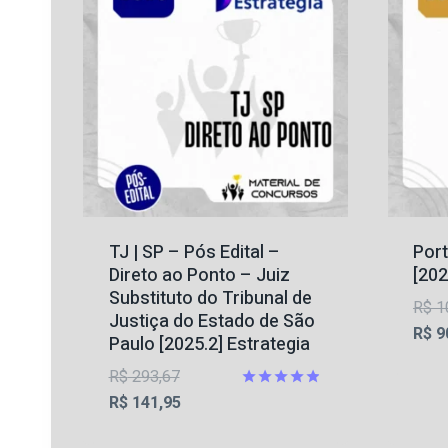
TJ | SP – Pós Edital –
Port
Direto ao Ponto – Juiz
[202
Substituto do Tribunal de
R$
1
Justiça do Estado de São
R$
9
Paulo [2025.2] Estrategia
O
R$
293,67
preço
O
Avaliação
R$
141,95
4.82
original
preço
de 5