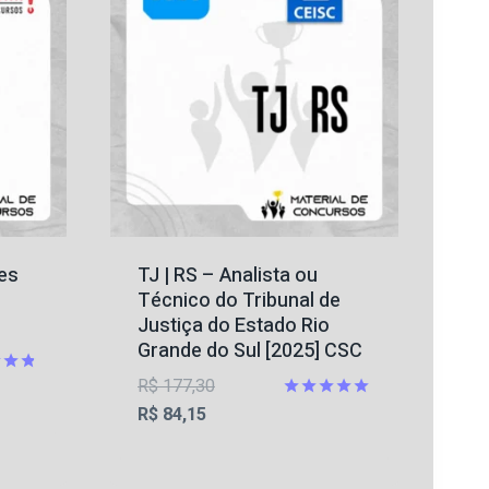
es
TJ | RS – Analista ou
Técnico do Tribunal de
Justiça do Estado Rio
Grande do Sul [2025] CSC
O
R$
177,30
ção
O
preço
Avaliação
R$
84,15
5.00
preço
original
de 5
atual
era: