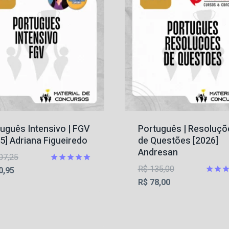
uguês Intensivo | FGV
Português | Resoluçõ
5] Adriana Figueiredo
de Questões [2026]
Andresan
O
07,25
O
R$
135,00
O
preço
Avaliação
0,95
5.00
O
preço
Avalia
R$
78,00
preço
original
de 5
4.75
preço
original
atual
era:
de 5
atual
era:
é:
R$ 107,25.
é:
R$ 135,00.
R$ 90,95.