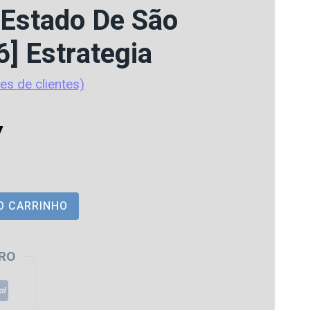
 Estado De São
6] Estrategia
es de clientes)
O
7
preço
atual
O CARRINHO
é:
0.
R$ 72,17.
RO