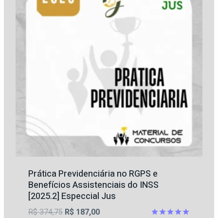
Prática Previdenciária no RGPS e
Benefícios Assistenciais do INSS
[2025.2] Especcial Jus
O
O
R$
374,75
R$
187,00