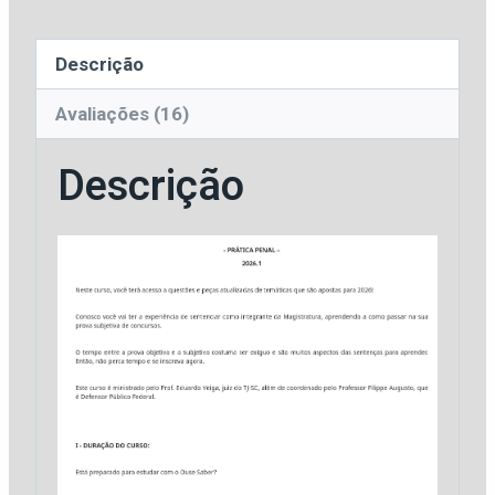
Ouse
Saber
Descrição
quantidade
Avaliações (16)
Descrição