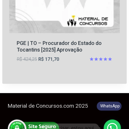
PGE | TO – Procurador do Estado do
Tocantins [2025] Aprovação
O
O
R$
424,25
R$
171,70
preço
preço
Avaliação
5
original
atual
de 5
era:
é:
R$ 424,25.
R$ 171,70.
Material de Concursos.com 2025
WhatsApp