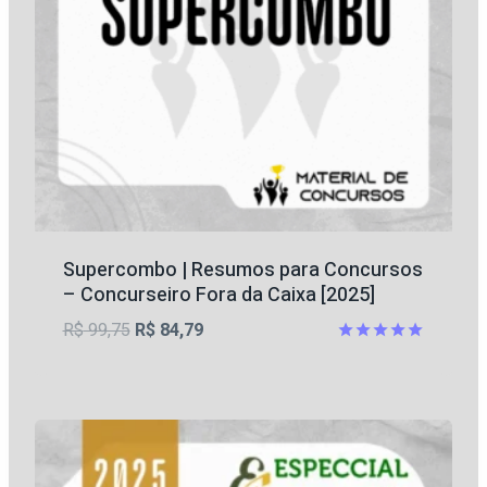
Supercombo | Resumos para Concursos
– Concurseiro Fora da Caixa [2025]
O
O
R$
99,75
R$
84,79
preço
preço
Avaliação
5
original
atual
de 5
era:
é:
R$ 99,75.
R$ 84,79.