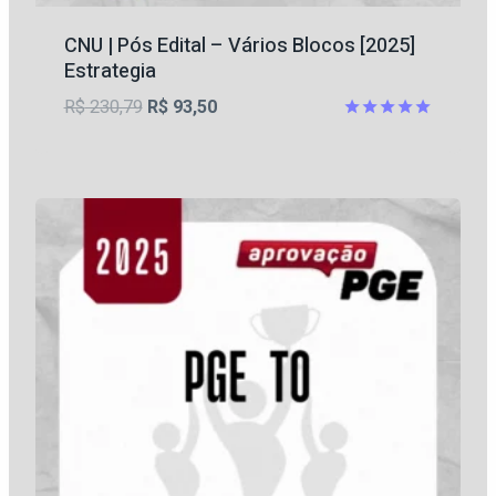
CNU | Pós Edital – Vários Blocos [2025]
Estrategia
O
O
R$
230,79
R$
93,50
preço
preço
Avaliação
5
original
atual
de 5
era:
é:
R$ 230,79.
R$ 93,50.