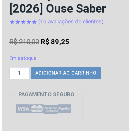
[2026] Ouse Saber
(
16
avaliações de clientes)
Avaliado
16
como
4.88
O
O
R$
210,00
R$
89,25
de 5, com
baseado
preço
preço
em
avaliações
Em estoque
original
atual
de clientes
Subjetivas
ADICIONAR AO CARRINHO
era:
é:
para
R$ 210,00.
R$ 89,25.
Magistratura
PAGAMENTO SEGURO
|
Sentenças
Penais
[2026]