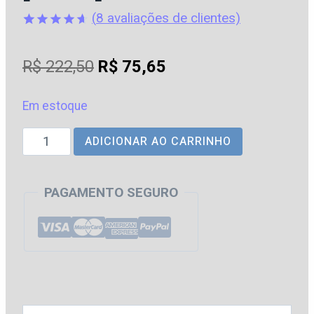
(
8
avaliações de clientes)
Avaliado
8
como
O
O
R$
222,50
R$
75,65
4.63
de
5, com
preço
preço
baseado
em
Em estoque
original
atual
avaliações
de clientes
PRF
ADICIONAR AO CARRINHO
era:
é:
|
R$ 222,50.
R$ 75,65.
Policial
PAGAMENTO SEGURO
Rodoviário
Federal
[2026]
GG
Concursos
quantidade