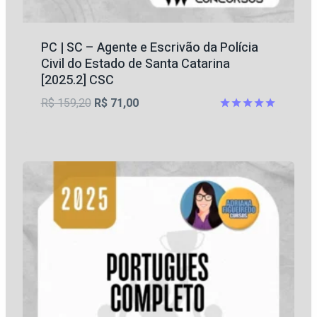
PC | SC – Agente e Escrivão da Polícia
Civil do Estado de Santa Catarina
[2025.2] CSC
O
O
R$
159,20
R$
71,00
preço
preço
Avaliação
5
original
atual
de 5
era:
é:
R$ 159,20.
R$ 71,00.