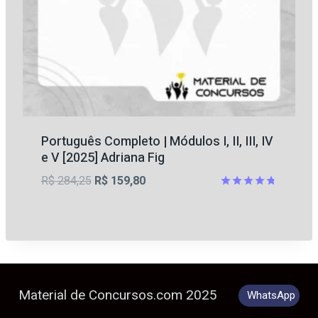
Português Completo | Módulos I, II, III, IV
e V [2025] Adriana Fig
O
O
R$
284,25
R$
159,80
preço
preço
Avaliação
4.75
original
atual
de 5
era:
é:
R$ 284,25.
R$ 159,80.
Material de Concursos.com 2025
WhatsApp