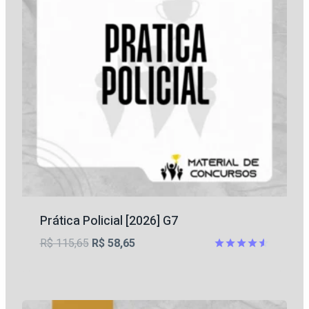
Prática Policial [2026] G7
O
O
R$
115,65
R$
58,65
preço
preço
Avaliação
4.56
original
atual
de 5
era:
é: