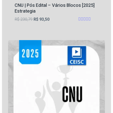
CNU | Pós Edital – Vários Blocos [2025]
Estrategia
O
O
R$
230,79
R$
93,50
Avaliação
preço
preço
5
original
atual
de 5
era:
é:
R$ 230,79.
R$ 93,50.