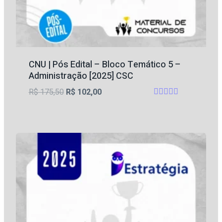
CNU | Pós Edital – Bloco Temático 5 –
Administração [2025] CSC
O
O
R$
175,50
R$
102,00
Avaliação
preço
preço
5
original
atual
de 5
era:
é:
R$ 175,50.
R$ 102,00.