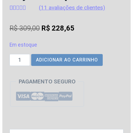
(
11
avaliações de clientes)
Avaliado
11
como
4.91
O
O
R$
309,00
R$
228,65
de 5, com
baseado em
preço
preço
avaliações
de clientes
Em estoque
original
atual
Pratica
ADICIONAR AO CARRINHO
era:
é:
em
R$ 309,00.
R$ 228,65.
Direito
PAGAMENTO SEGURO
Sucessório
[2026]
Jaylton
Lopes
quantidade