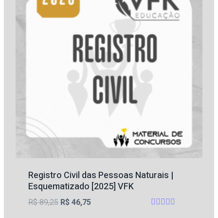
Registro Civil das Pessoas Naturais |
Esquematizado [2025] VFK
O
O
R$
89,25
R$
46,75
Avaliação
preço
preço