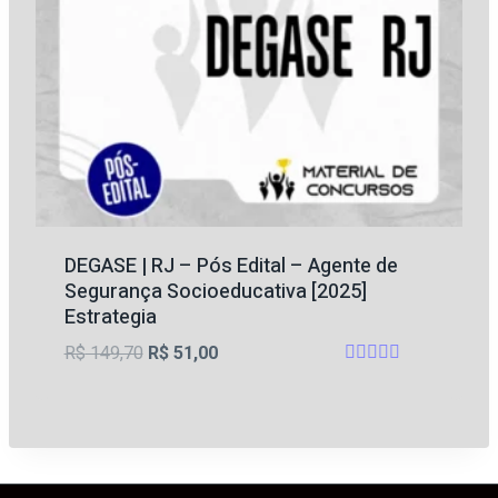
DEGASE | RJ – Pós Edital – Agente de
Segurança Socioeducativa [2025]
Estrategia
O
O
R$
149,70
R$
51,00
Avaliação
preço
preço
4.67
original
atual
de 5
era:
é:
R$ 149,70.
R$ 51,00.