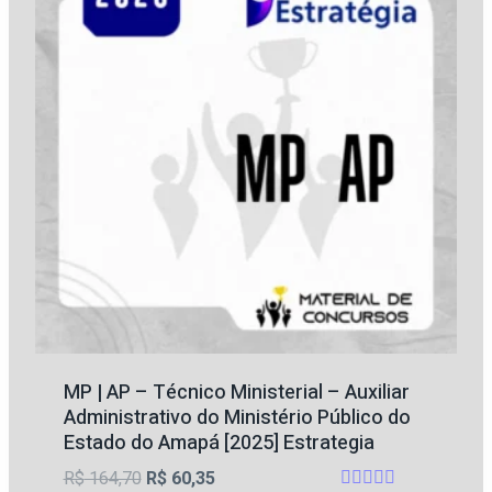
MP | AP – Técnico Ministerial – Auxiliar
Administrativo do Ministério Público do
Estado do Amapá [2025] Estrategia
O
O
R$
164,70
R$
60,35