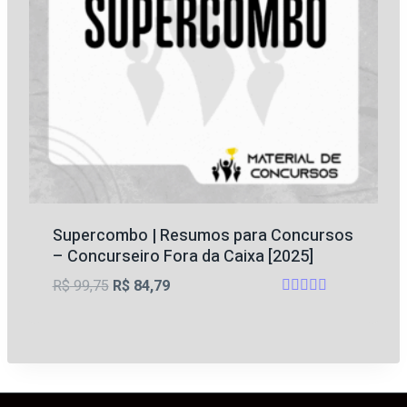
Supercombo | Resumos para Concursos
– Concurseiro Fora da Caixa [2025]
O
O
R$
99,75
R$
84,79
Avaliação
preço
preço
5
original
atual
de 5
era:
é:
R$ 99,75.
R$ 84,79.