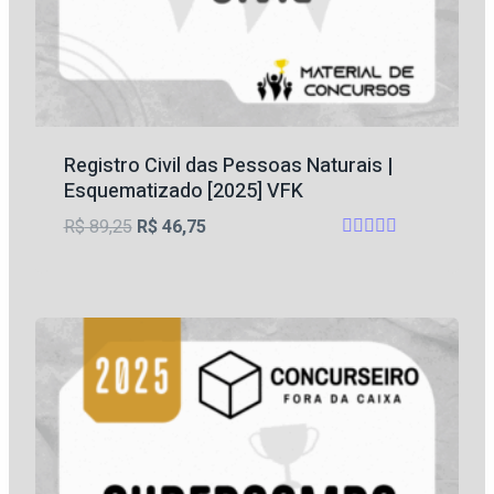
Registro Civil das Pessoas Naturais |
Esquematizado [2025] VFK
O
O
R$
89,25
R$
46,75
Avaliação
preço
preço
5
original
atual
de 5
era:
é:
R$ 89,25.
R$ 46,75.