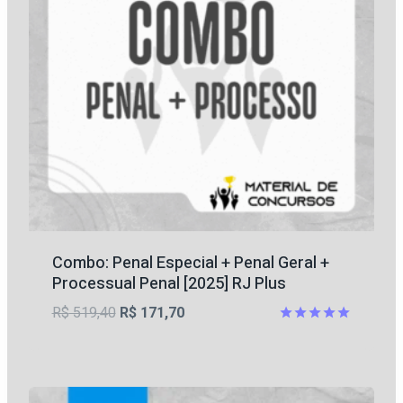
Combo: Penal Especial + Penal Geral +
Processual Penal [2025] RJ Plus
O
O
R$
519,40
R$
171,70
preço
preço
Avaliação
5
original
atual
de 5
era:
é: