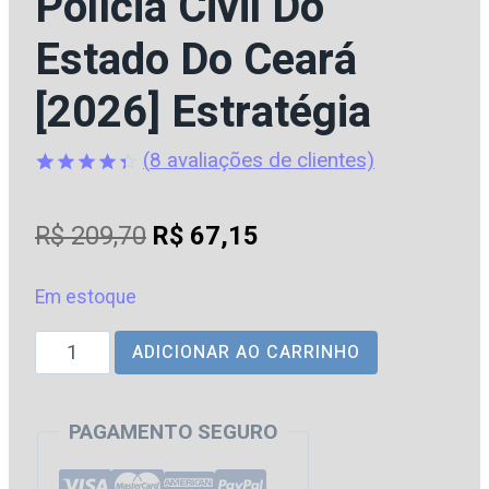
Polícia Civil Do
Estado Do Ceará
[2026] Estratégia
(
8
avaliações de clientes)
Avaliado
8
como
O
O
R$
209,70
R$
67,15
4.38
de
5, com
preço
preço
baseado
em
Em estoque
original
atual
avaliações
de
PC
ADICIONAR AO CARRINHO
era:
é:
clientes
|
R$ 209,70.
R$ 67,15.
CE
PAGAMENTO SEGURO
-
Oficial