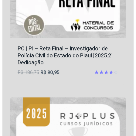
PC | PI – Reta Final – Investigador de
Polícia Civil do Estado do Piauí [2025.2]
Dedicação
O
O
R$
186,75
R$
90,95
preço
preço
Avaliação
4.33
original
atual
de 5
era:
é:
R$ 186,75.
R$ 90,95.