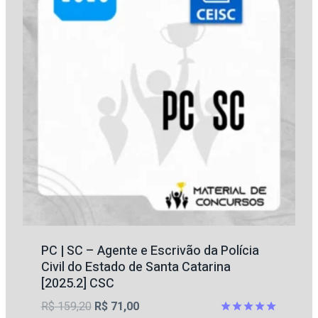
PC | SC – Agente e Escrivão da Polícia
Civil do Estado de Santa Catarina
[2025.2] CSC
O
O
R$
159,20
R$
71,00