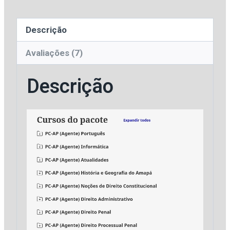
Civil
do
Descrição
Estado
do
Avaliações (7)
Amapá
Descrição
[2026]
Estrategia
quantidade