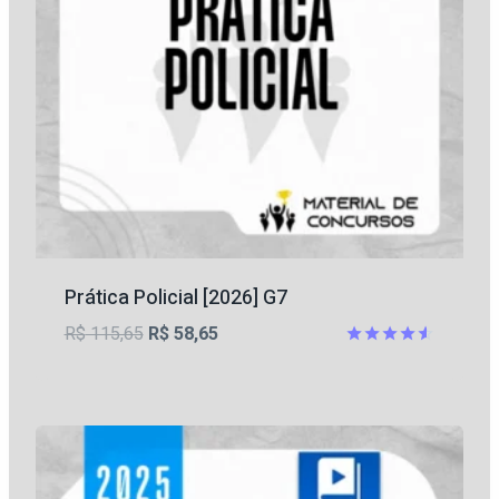
Prática Policial [2026] G7
O
O
R$
115,65
R$
58,65
preço
preço
Avaliação
4.56
original
atual
de 5
era:
é:
R$ 115,65.
R$ 58,65.