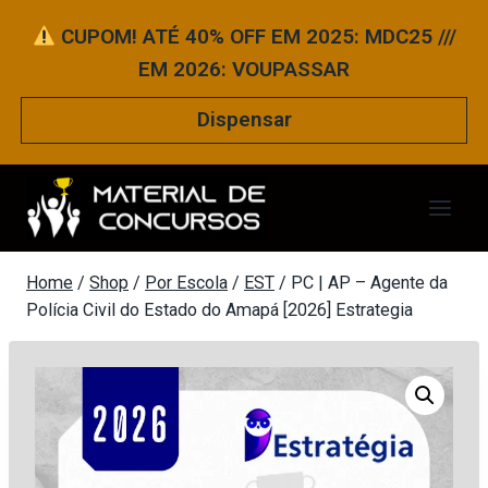
Pular
CUPOM! ATÉ 40% OFF EM 2025: MDC25 ///
para
EM 2026: VOUPASSAR
o
Conteúdo
Dispensar
Home
/
Shop
/
Por Escola
/
EST
/
PC | AP – Agente da
Polícia Civil do Estado do Amapá [2026] Estrategia