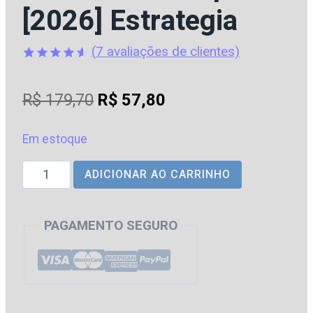
[2026] Estrategia
(
7
avaliações de clientes)
Avaliado
7
como
O
O
R$
179,70
R$
57,80
4.57
de
5, com
preço
preço
baseado
em
Em estoque
original
atual
avaliações
de clientes
PC
ADICIONAR AO CARRINHO
era:
é:
|
R$ 179,70.
R$ 57,80.
AP
PAGAMENTO SEGURO
-
Agente
da
Polícia