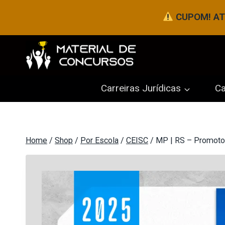
Pular
CUPOM! ATÉ
para
o
Conteúdo
Carreiras Jurídicas
Ca
Home
/
Shop
/
Por Escola
/
CEISC
/
MP | RS – Promotor