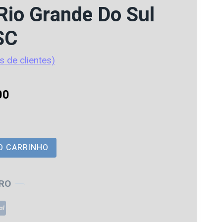
Rio Grande Do Sul
SC
s de clientes)
O
00
preço
atual
O CARRINHO
é:
0.
R$ 235,00.
RO